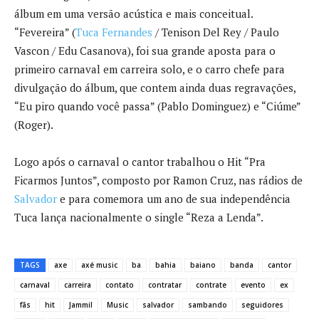
álbum em uma versão acústica e mais conceitual.
“Fevereira” (
Tuca Fernandes
/ Tenison Del Rey / Paulo
Vascon / Edu Casanova), foi sua grande aposta para o
primeiro carnaval em carreira solo, e o carro chefe para
divulgação do álbum, que contem ainda duas regravações,
“Eu piro quando você passa” (Pablo Dominguez) e “Ciúme”
(Roger).
Logo após o carnaval o cantor trabalhou o Hit “Pra
Ficarmos Juntos”, composto por Ramon Cruz, nas rádios de
Salvador
e para comemora um ano de sua independência
Tuca lança nacionalmente o single “Reza a Lenda”.
TAGS
axe
axé music
ba
bahia
baiano
banda
cantor
carnaval
carreira
contato
contratar
contrate
evento
ex
fãs
hit
Jammil
Music
salvador
sambando
seguidores