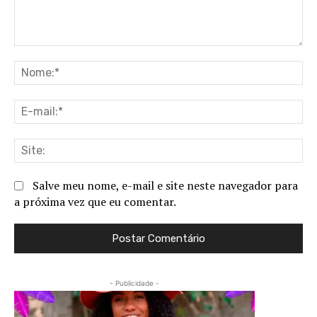
Comentário:
No
E-
ma
Sit
Salve meu nome, e-mail e site neste navegador para
a próxima vez que eu comentar.
- Publicidade -