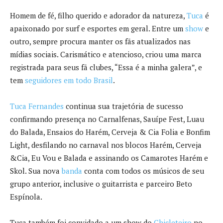
Homem de fé, filho querido e adorador da natureza,
Tuca
é
apaixonado por surf e esportes em geral. Entre um
show
e
outro, sempre procura manter os fãs atualizados nas
mídias sociais. Carismático e atencioso, criou uma marca
registrada para seus fã clubes, “Essa é a minha galera”, e
tem
seguidores em todo Brasil
.
Tuca Fernandes
continua sua trajetória de sucesso
confirmando presença no Carnalfenas, Sauípe Fest, Luau
do Balada, Ensaios do Harém, Cerveja & Cia Folia e Bonfim
Light, desfilando no carnaval nos blocos Harém, Cerveja
&Cia, Eu Vou e Balada e assinando os Camarotes Harém e
Skol. Sua nova
banda
conta com todos os músicos de seu
grupo anterior, inclusive o guitarrista e parceiro Beto
Espínola.
Tuca também foi convidado a um show do
Chicleteiro
no