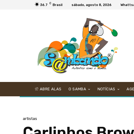
C
36.7
Brasil
sábado, agosto 8, 2026
Whatts
ABRE ALAS
O SAMBA
NOTÍCIAS
AG
artistas
Carlinhos Bro