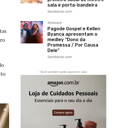
sala e porta-bandeira
Sambando.com
-
destaque
Pagode Gospel e Kellen
tas
Byanca apresentam o
rro
medley “Dono da
Promessa / Por Causa
Dele”
Sambando.com
-
do
- Você também pode aparecer aqui -
elo