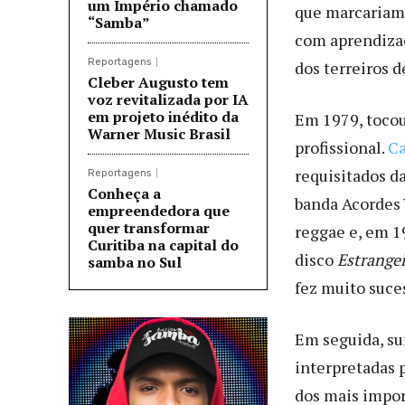
um Império chamado
que marcariam
“Samba”
com aprendizad
Reportagens
dos terreiros 
Cleber Augusto tem
voz revitalizada por IA
em projeto inédito da
Em 1979, toco
Warner Music Brasil
profissional.
Ca
requisitados d
Reportagens
Conheça a
banda Acordes 
empreendedora que
quer transformar
reggae e, em 1
Curitiba na capital do
disco
Estrange
samba no Sul
fez muito suces
Em seguida, su
interpretadas 
dos mais impo