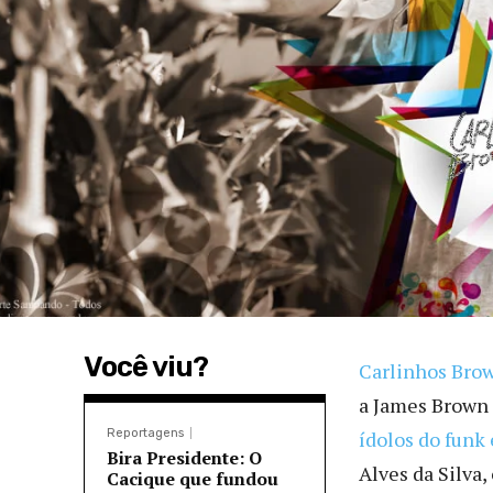
Você viu?
Carlinhos Bro
a James Brown 
Reportagens
ídolos do funk 
Bira Presidente: O
Alves da Silva
Cacique que fundou