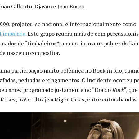
oão Gilberto, Djavan e João Bosco.
990, projetou-se nacional e internacionalmente como
Timbalada
. Este grupo reuniu mais de cem percussionis
amados de “timbaleiros”, a maioria jovens pobres do bai
de nasceu o compositor.
uma participação muito polêmica no Rock in Rio, quan
rrafadas, pedradas e xingamentos. O incidente ocorreu p
r seu show programado justamente no “Dia do
Rock
“, que
Roses, Ira! e Ultraje a Rigor, Oasis, entre outras bandas.