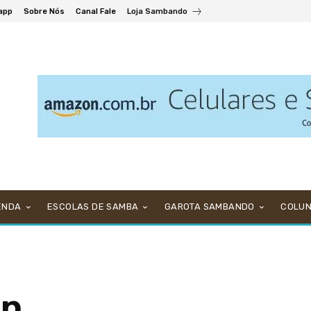
app
Sobre Nós
Canal Fale
Loja Sambando
ENDA
ESCOLAS DE SAMBA
GAROTA SAMBANDO
COLU
wn