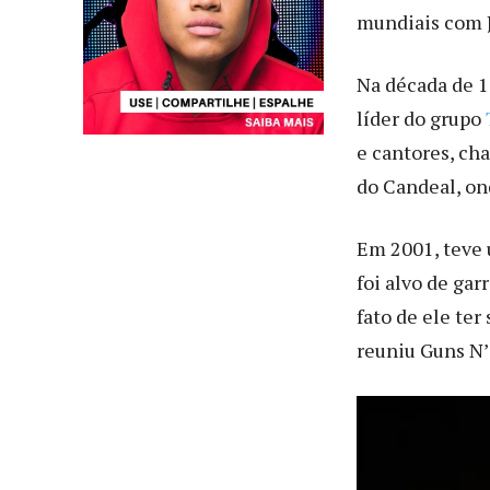
mundiais com J
Na década de 1
líder do grupo
e cantores, ch
do Candeal, on
Em 2001, teve 
foi alvo de ga
fato de ele te
reuniu Guns N’ 