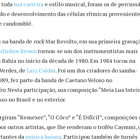
 toda
sua carreira
e estilo musical, foram os de percussã
o e desenvolvimento das células rítmicas provenient
de candomblé.
u na banda de
rock
Mar Revolto, em sua primeira gravaç
rlinhos Brown
tornou-se um dos instrumentistas mais
a Bahia no início da década de 1980. Em 1984 tocou na
Verdes, de
Luiz Caldas
. Foi um dos criadores do samba-
989, fez parte da banda de Caetano Veloso no
iro
. Nesta participação, sua composição “Meia Lua Intei
so no Brasil e no exterior.
rgiram “Remexer”, “O Côco” e “É Difícil”, composições 
por outros artistas, que lhe renderam o troféu Caymmi,
rtantes da
música baiana
. Participou também de turnês