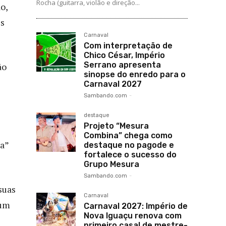
Rocha (guitarra, violão e direção...
o,
es
Carnaval
Com interpretação de
Chico César, Império
Serrano apresenta
ão
sinopse do enredo para o
Carnaval 2027
Sambando.com
-
destaque
Projeto “Mesura
Combina” chega como
ra”
destaque no pagode e
fortalece o sucesso do
Grupo Mesura
Sambando.com
-
suas
Carnaval
 um
Carnaval 2027: Império de
Nova Iguaçu renova com
primeiro casal de mestre-