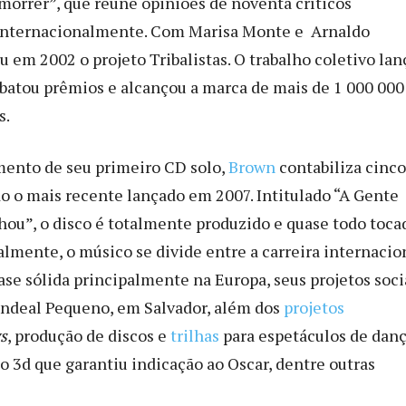
 morrer”, que reúne opiniões de noventa críticos
internacionalmente. Com Marisa Monte e Arnaldo
u em 2002 o projeto Tribalistas. O trabalho coletivo la
batou prêmios e alcançou a marca de mais de 1 000 000
s.
ento de seu primeiro CD solo,
Brown
contabiliza cinco
do o mais recente lançado em 2007. Intitulado “A Gente
ou”, o disco é totalmente produzido e quase todo toca
almente, o músico se divide entre a carreira internacio
se sólida principalmente na Europa, seus projetos soci
andeal Pequeno, em Salvador, além dos
projetos
s
, produção de discos e
trilhas
para espetáculos de danç
o 3d que garantiu indicação ao Oscar, dentre outras