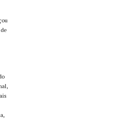
nçou
 de
do
nal,
ais
a,