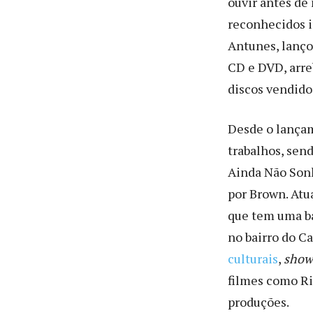
ouvir antes de
reconhecidos 
Antunes, lanço
CD e DVD, arre
discos vendido
Desde o lançam
trabalhos, sen
Ainda Não Sonh
por Brown. Atu
que tem uma ba
no bairro do C
culturais
,
show
filmes como Ri
produções.