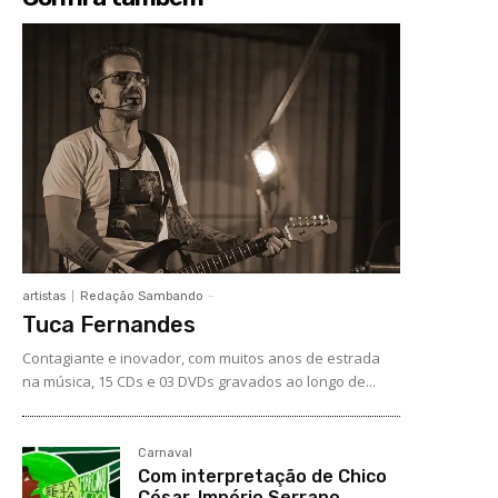
artistas
Redação Sambando
-
Tuca Fernandes
Contagiante e inovador, com muitos anos de estrada
na música, 15 CDs e 03 DVDs gravados ao longo de...
Carnaval
Com interpretação de Chico
César, Império Serrano