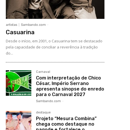
artistas
Sambando.com
-
Casuarina
Desde o início, em 2001, o Casuarina tem se destacado
pela capacidade de conciliar a reverência à tradição
do...
Carnaval
Com interpretação de Chico
César, Império Serrano
apresenta sinopse do enredo
para o Carnaval 2027
Sambando.com
-
destaque
Projeto “Mesura Combina”
chega como destaque no
pagode e fortalece o