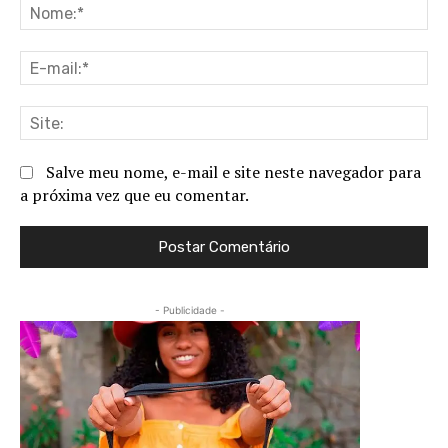
No
E-
ma
Sit
Salve meu nome, e-mail e site neste navegador para
a próxima vez que eu comentar.
- Publicidade -