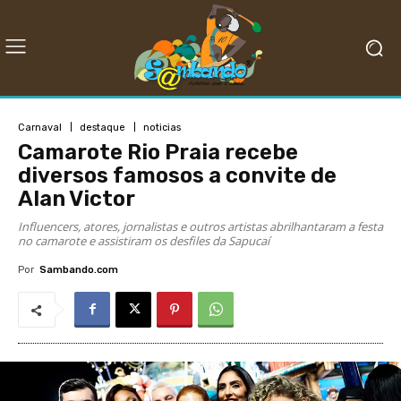
Carnaval
destaque
noticias
Camarote Rio Praia recebe
diversos famosos a convite de
Alan Victor
Influencers, atores, jornalistas e outros artistas abrilhantaram a festa
no camarote e assistiram os desfiles da Sapucaí
Por
Sambando.com