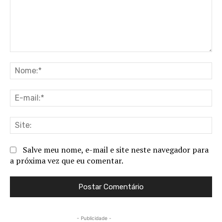
Comentário:
No
E-
ma
Sit
Salve meu nome, e-mail e site neste navegador para
a próxima vez que eu comentar.
- Publicidade -