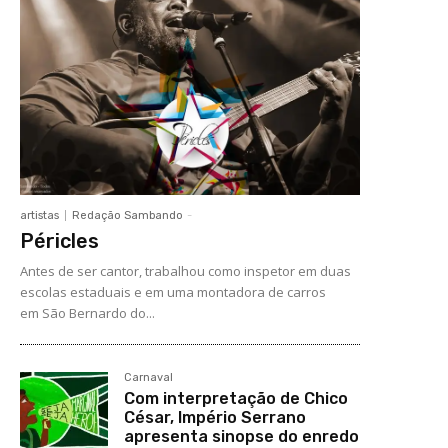
artistas
Redação Sambando
-
Péricles
Antes de ser cantor, trabalhou como inspetor em duas
escolas estaduais e em uma montadora de carros
em São Bernardo do...
Carnaval
Com interpretação de Chico
César, Império Serrano
apresenta sinopse do enredo