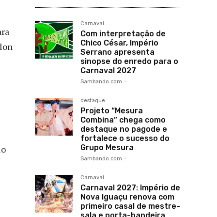
Carnaval
ara
Com interpretação de
Chico César, Império
llon
Serrano apresenta
sinopse do enredo para o
Carnaval 2027
Sambando.com
-
destaque
Projeto “Mesura
Combina” chega como
destaque no pagode e
fortalece o sucesso do
Grupo Mesura
lo
Sambando.com
-
Carnaval
Carnaval 2027: Império de
Nova Iguaçu renova com
primeiro casal de mestre-
sala e porta-bandeira