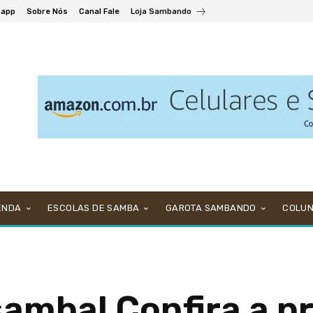
sapp
Sobre Nós
Canal Fale
Loja Sambando
ENDA
ESCOLAS DE SAMBA
GAROTA SAMBANDO
COLU
samba! Confira a 