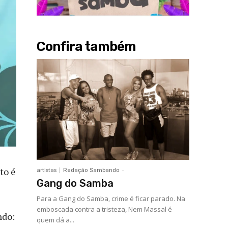
Confira também
to é
artistas
Redação Sambando
-
Gang do Samba
Para a Gang do Samba, crime é ficar parado. Na
emboscada contra a tristeza, Nem Massal é
ndo:
quem dá a...