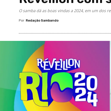
O samba dá as boas vindas a 2024, em um dos re
Por
Redação Sambando