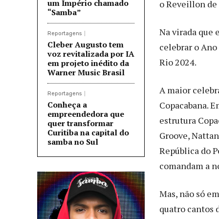
um Império chamado
o Reveillon de
“Samba”
Na virada que 
Reportagens
Cleber Augusto tem
celebrar o Ano
voz revitalizada por IA
Rio 2024.
em projeto inédito da
Warner Music Brasil
A maior celebr
Reportagens
Conheça a
Copacabana. Em
empreendedora que
estrutura Copa
quer transformar
Curitiba na capital do
Groove, Nattan 
samba no Sul
República do P
comandam a no
Mas, não só em
quatro cantos d