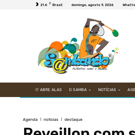
C
21.6
Brasil
domingo, agosto 9, 2026
Whatt
ABRE ALAS
O SAMBA
NOTÍCIAS
AG
Agenda
noticias
destaque
Reveillon com 