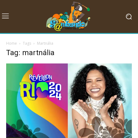
Home
Tags
Martnália
Tag: martnália