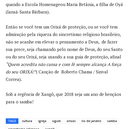
quando a Escola Homenageou Maria Betânia, a filha de Oyá
(Iansã-Santa Bárbara).
Então se você tem um Orixá de proteção, ou se você tem
admiração pela riqueza do sincretismo religioso brasileiro,
não se acanhe em elevar o pensamento a Deus, de fazer
sua prece, seja chamando pelo nome de Deus, do seu Santo
ou do seu Orixá, seja usando a sua guia de proteção, afinal
“Quem acredita não cansa e com fé sempre alcança A força
do seu ORIXÁ!”
( Canção de Roberto Chama / Sinval
Correa).
Sob a regência de Xangô, que 2018 seja um ano de bençãos
para o samba!
TAGS
cultura
igreja
ogum
orixás
rio de janeiro
samba
sincretismo religioso
xangô