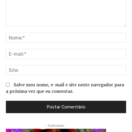
Comentário:
No
E-
ma
Sit
Salve meu nome, e-mail e site neste navegador para
a próxima vez que eu comentar.
- Publicidade -