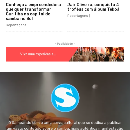
Conheça a empreendedora
Jair Oliveira, conquista 4
que quer transformar
troféus com álbum Tekoá
Curitiba na capital do
Reportagens
samba no Sul
Reportagens
- Publicidade -
O Sambando.com é um acervo cultural que se dedica a publicar
um vasto conteúdo sobre o samba, mais autêntica manifestação