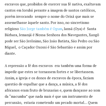
escravos que, proibidos de exercer sua fé nativa, exaltavam
cantos em Iorubá perante a imagem de santos católicos,
porém invocando sempre o nome do Orixá que mais se
assemelhasse àquele santo. Por isso, no sincretismo
religioso
São Jorge também é Ogum
, Iansã (Oya) é Santa
Bárbara, Iemanjá é Nossa Senhora dos Navegantes, Xangô
pode ser São Jerônimo, São João Batista, São Pedro ou São
Miguel, o Caçador Oxossi é São Sebastião e assim por
diante.
A repressão a fé dos escravos era também uma forma de
impedir que estes se tornassem fortes e se libertassem.
Assim, a igreja e os donos de escravos da época, faziam
questão de espalhar que a dança, a música, a fé dos
africanos eram fruto de bruxarias e, quem dançasse ao som
da “macumba” que nada mais é que um instrumento de
percussão, estaria cometendo um pecado mortal… Quem