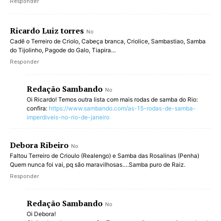
Responder
Ricardo Luiz torres
No
Cadê o Terreiro de Criolo, Cabeça branca, Criolice, Sambastiao, Samba
do Tijolinho, Pagode do Galo, Tiapira…
Responder
Redação Sambando
No
Oi Ricardo! Temos outra lista com mais rodas de samba do Rio:
confira:
https://www.sambando.com/as-15-rodas-de-samba-
imperdiveis-no-rio-de-janeiro
Debora Ribeiro
No
Faltou Terreiro de Crioulo (Realengo) e Samba das Rosalinas (Penha)
Quem nunca foi vai, pq são maravilhosas….Samba puro de Raiz.
Responder
Redação Sambando
No
Oi Debora!