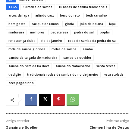
TAGS
10 rodas de samba
10 rodas de samba tradicionais
arcos da lapa
arlindo cruz
beco do rato
beth carvalho
bom gosto
cacique de ramos
glória
joão da baiana
lapa
madureira
melhores
pedeteresa
pedra do sal
poplar
renascença clube
rio de janeiro
roda de samba da pedra do sal
roda de samba gloriosa
rodas de samba
samba
samba da calçada de madureira
samba da ouvidor
samba do nem da tia doca
samba do trabalhador
santa teresa
tradição
tradicionais rodas de samba do rio de janeiro
vaca atolada
zeca pagodinho
Artigo anterior
Próximo artigo
Janaína e Suellen
Clementina de Jesus