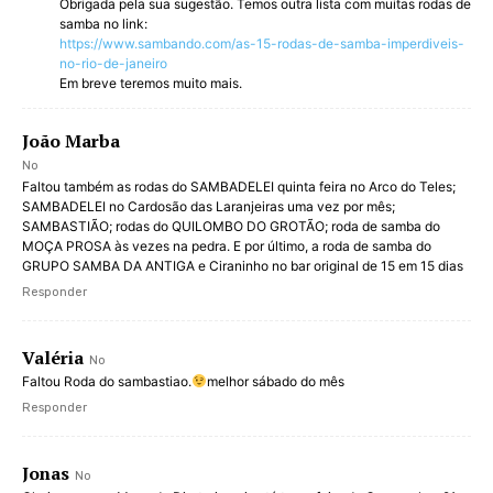
Obrigada pela sua sugestão. Temos outra lista com muitas rodas de
samba no link:
https://www.sambando.com/as-15-rodas-de-samba-imperdiveis-
no-rio-de-janeiro
Em breve teremos muito mais.
João Marba
No
Faltou também as rodas do SAMBADELEI quinta feira no Arco do Teles;
SAMBADELEI no Cardosão das Laranjeiras uma vez por mês;
SAMBASTIÃO; rodas do QUILOMBO DO GROTÃO; roda de samba do
MOÇA PROSA às vezes na pedra. E por último, a roda de samba do
GRUPO SAMBA DA ANTIGA e Ciraninho no bar original de 15 em 15 dias
Responder
Valéria
No
Faltou Roda do sambastiao.
melhor sábado do mês
Responder
Jonas
No