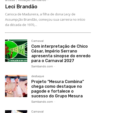
artistas
Redação Sambando
-
Leci Brandão
Carioca de Madureira, a filha de dona Lecy de
Assumpção Brandão, começou sua carreira no início
da década de 1970,...
Carnaval
Com interpretação de Chico
César, Império Serrano
apresenta sinopse do enredo
para o Carnaval 2027
Sambando.com
-
destaque
Projeto “Mesura Combina”
chega como destaque no
pagode e fortalece o
sucesso do Grupo Mesura
Sambando.com
-
Carnaval