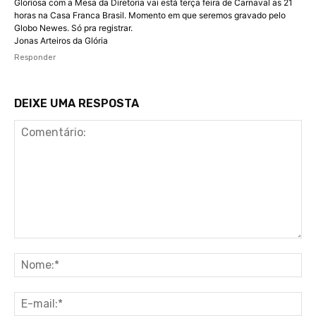
Gloriosa com a Mesa da Diretoria vai está terça feira de Carnaval as 21
horas na Casa Franca Brasil. Momento em que seremos gravado pelo
Globo Newes. Só pra registrar.
Jonas Arteiros da Glória
Responder
DEIXE UMA RESPOSTA
Comentário:
No
E-
ma