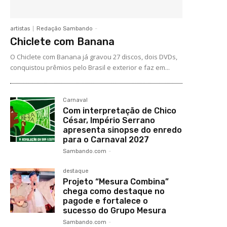
artistas
Redação Sambando
-
Chiclete com Banana
O Chiclete com Banana já gravou 27 discos, dois DVDs,
conquistou prêmios pelo Brasil e exterior e faz em...
Carnaval
Com interpretação de Chico
César, Império Serrano
apresenta sinopse do enredo
para o Carnaval 2027
Sambando.com
-
destaque
Projeto “Mesura Combina”
chega como destaque no
pagode e fortalece o
sucesso do Grupo Mesura
Sambando.com
-