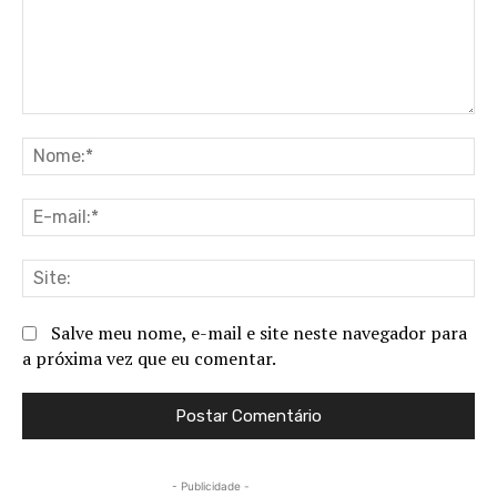
Comentário:
No
E-
ma
Sit
Salve meu nome, e-mail e site neste navegador para
a próxima vez que eu comentar.
- Publicidade -