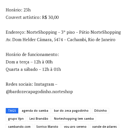
Horário: 23h
Couvert artístico: R$ 30,00
Endereço: NorteShopping – 3º piso – Pátio NorteShopping
Av. Dom Helder Câmara, 5474 – Cachambi, Rio de Janeiro
Horário de funcionamento:
Dom a terça – 12h à 00h
Quarta a sábado – 12h à 01h
Redes sociais: Instagram –
@bardozecapagodinho.norteshop
TAGS
agenda do samba
bar do zeca pagodinho
Dilsinho
grupo Vpn
Leci Brandão
Norteshopping tem samba
sambando.com
Sorriso Maroto
vou pro sereno
xande de pilares