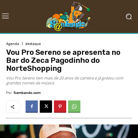
Agenda
destaque
Vou Pro Sereno se apresenta no
Bar do Zeca Pagodinho do
NorteShopping
Vou Pro Sereno tem mais de 20 anos de carreira e já gravou com
grandes nomes da música
Por
Sambando.com