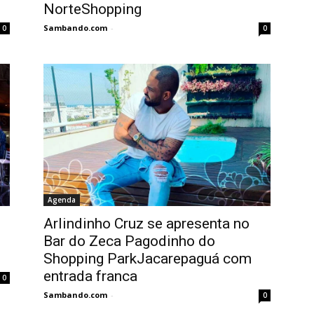
NorteShopping
Sambando.com
-
0
0
Agenda
Arlindinho Cruz se apresenta no
Bar do Zeca Pagodinho do
Shopping ParkJacarepaguá com
entrada franca
0
Sambando.com
-
0