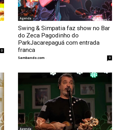
Agenda
Swing & Simpatia faz show no Bar
do Zeca Pagodinho do
ParkJacarepaguá com entrada
franca
0
Sambando.com
-
0
Agenda