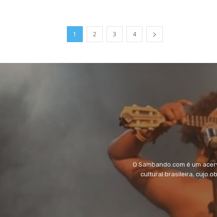
1
2
3
4
O Sambando.com é um acervo
cultural brasileira, cujo 