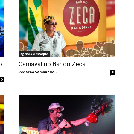
agenda-destaque
o
Carnaval no Bar do Zeca
Redação Sambando
-
0
0