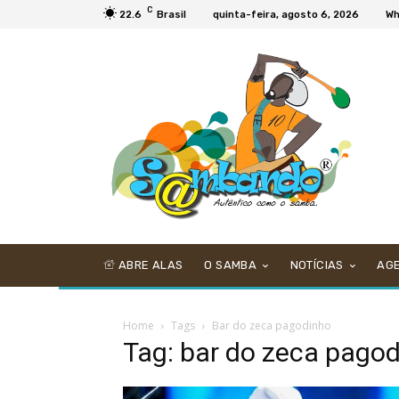
C
22.6
Brasil
quinta-feira, agosto 6, 2026
Wh
ABRE ALAS
O SAMBA
NOTÍCIAS
AG
Home
Tags
Bar do zeca pagodinho
Tag: bar do zeca pago