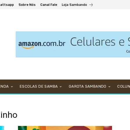
attsapp
Sobre Nós
Canal Fale
Loja Sambando
ENDA
ESCOLAS DE SAMBA
GAROTA SAMBANDO
COLU
dinho