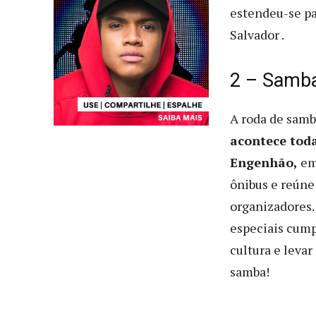
estendeu-se p
Salvador .
2 – Samba
A roda de samb
acontece toda
Engenhão,
em 
ônibus e reúne
organizadores.
especiais cump
cultura e leva
samba!