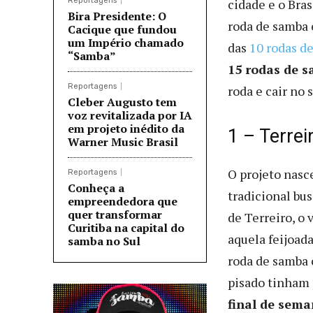
Reportagens
cidade e o Bras
Bira Presidente: O
roda de samba 
Cacique que fundou
um Império chamado
das
10 rodas de
“Samba”
15 rodas de s
Reportagens
roda e cair no 
Cleber Augusto tem
voz revitalizada por IA
em projeto inédito da
1 – Terrei
Warner Music Brasil
O projeto nasc
Reportagens
Conheça a
tradicional bu
empreendedora que
quer transformar
de Terreiro, o
Curitiba na capital do
aquela feijoada
samba no Sul
roda de samba 
pisado tinham 
final de sema