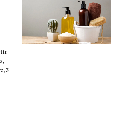
tir
a,
a, 3