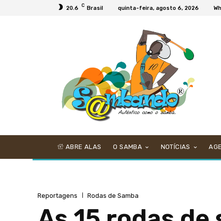
C
20.6
Brasil
quinta-feira, agosto 6, 2026
Wh
ABRE ALAS
O SAMBA
NOTÍCIAS
AG
Reportagens
Rodas de Samba
As 15 rodas de