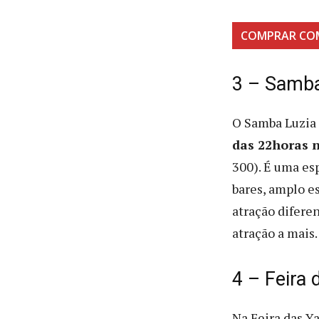
COMPRAR CO
3 – Samba
O Samba Luzia
das 22horas n
300). É uma es
bares, amplo e
atração difere
atração a mais.
4 – Feira
Na Feira das Y