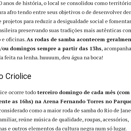
 anos de história, o local se consolidou como territóri
ura afro tendo entre seus objetivos o de desenvolver de
projetos para reduzir a desigualdade social e fomentar
rasileira preservando suas tradições mais autênticas co
 e oficinas.
As rodas de samba acontecem geralmen
/ou domingos sempre a partir das 13hs
, acompanh
da feita na lenha. huuuum, deu água na boca!
o Criolice
lice ocorre todo
terceiro domingo de cada mês (com
ente as 16hs) na Arena Fernando Torres no Parqu
considerado como a maior roda de samba do Rio de Jane
amiliar, reúne música de qualidade, roupas, acessórios,
inas e outros elementos da cultura negra num só lugar.