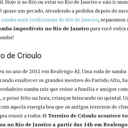
il. Hoje ir ao Rio ou estar no Rio de Janeiro e não ir nu
é quase um pecado. Atendendo a pedidos depois do suc
 samba mais tradicionais do Rio de Janeiro
, separamos 
amba imperdíveis no Rio de Janeiro
para você entra 
samba!
ro de Crioulo
eu no ano de 2012 em Realengo-RJ. Uma roda de samba
scando enaltecer os grandes mestres do Partido Alto, S
 verdadeiro samba raiz que reúne a família e amigos com
, o peixe frito na hora, crianças brincando no quintal. 
com aquela energia boa que os antigos terreiros de chã
pra reunir a todos.
O Terreiro de Crioulo acontece t
na no Rio de Janeiro a partir das 14h em Realengo