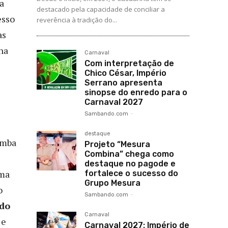
ma
destacado pela capacidade de conciliar a
esso
reverência à tradição do...
as
na
Carnaval
Com interpretação de
Chico César, Império
Serrano apresenta
sinopse do enredo para o
Carnaval 2027
Sambando.com
-
destaque
amba
Projeto “Mesura
Combina” chega como
destaque no pagode e
Uma
fortalece o sucesso do
Grupo Mesura
o
Sambando.com
-
odo
Carnaval
e
Carnaval 2027: Império de