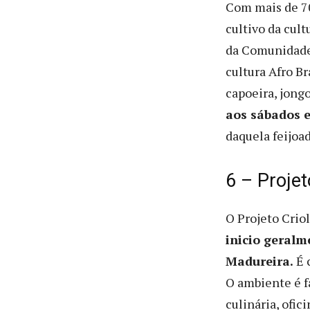
Com mais de 70
cultivo da cult
da Comunidade 
cultura Afro B
capoeira, jongo
aos sábados e
daquela feijoa
6 – Projet
O Projeto Crio
inicio geralm
Madureira.
É 
O ambiente é f
culinária, ofic