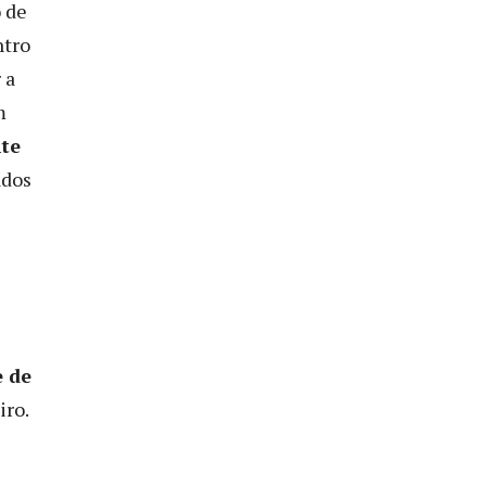
o de
ntro
 a
m
te
ados
e de
iro.