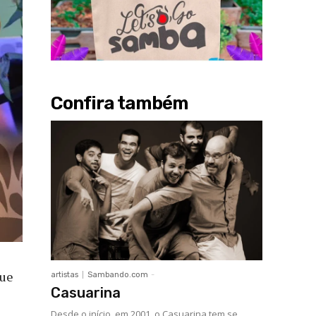
Confira também
que
artistas
Sambando.com
-
Casuarina
Desde o início, em 2001, o Casuarina tem se