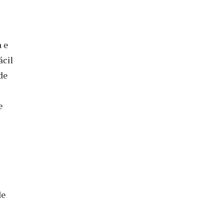
a e
ácil
de
e
de