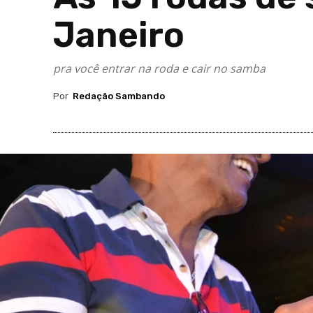
Janeiro
pra você entrar na roda e cair no samba
Por
Redação Sambando