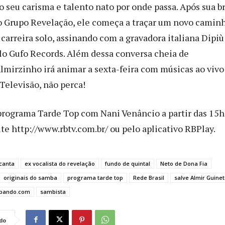
 seu carisma e talento nato por onde passa. Após sua b
o Grupo Revelação, ele começa a traçar um novo camin
carreira solo, assinando com a gravadora italiana Dipiù
elo Gufo Records. Além dessa conversa cheia de
Almirzinho irá animar a sexta-feira com músicas ao vivo
Televisão, não perca!
rograma Tarde Top com Nani Venâncio a partir das 15h
ite http://www.rbtv.com.br/ ou pelo aplicativo RBPlay.
canta
ex vocalista do revelação
fundo de quintal
Neto de Dona Fia
originais do samba
programa tarde top
Rede Brasil
salve Almir Guine
bando.com
sambista
do