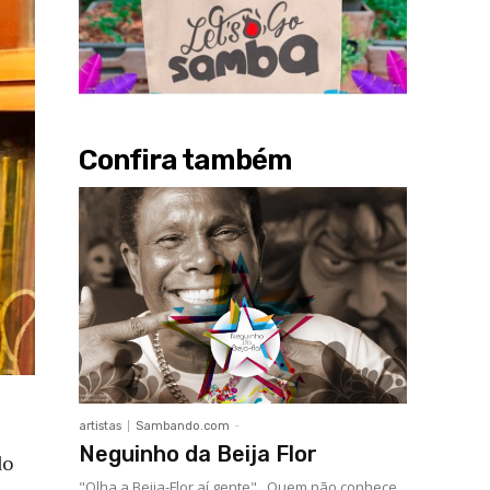
Confira também
artistas
Sambando.com
-
Neguinho da Beija Flor
do
"Olha a Beija-Flor aí gente". Quem não conhece