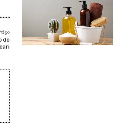
rtigo
o do
cari