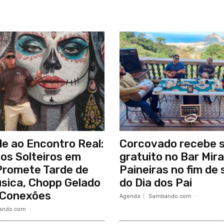
e ao Encontro Real:
Corcovado recebe 
os Solteiros em
gratuito no Bar Mir
 Promete Tarde de
Paineiras no fim de
sica, Chopp Gelado
do Dia dos Pai
 Conexões
Agenda
Sambando.com
-
ando.com
-