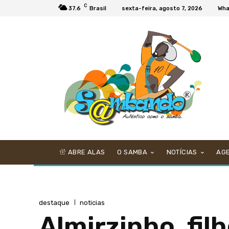
C
37.6
Brasil
sexta-feira, agosto 7, 2026
Wha
ABRE ALAS
O SAMBA
NOTÍCIAS
AG
destaque
noticias
Almirzinho, fil