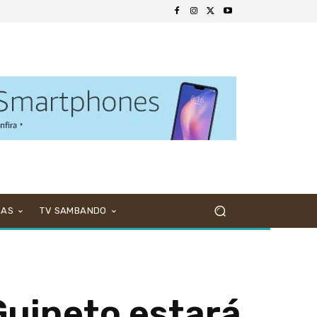
NAS
TV SAMBANDO
 Guineto estará