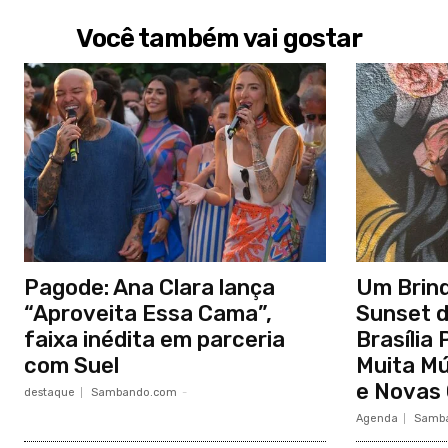
Você também vai gostar
Pagode: Ana Clara lança
Um Brind
“Aproveita Essa Cama”,
Sunset d
faixa inédita em parceria
Brasília
com Suel
Muita Mú
e Novas
destaque
Sambando.com
-
Agenda
Samb