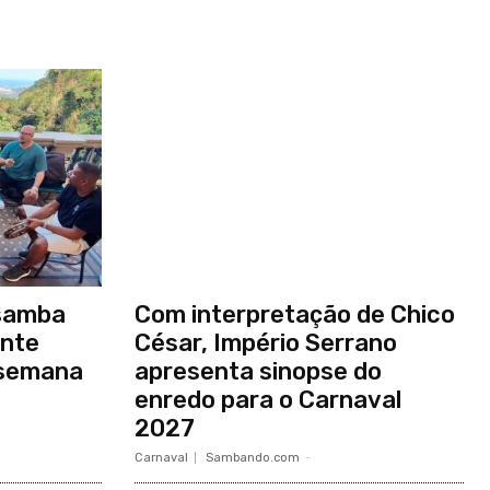
samba
Com interpretação de Chico
ante
César, Império Serrano
 semana
apresenta sinopse do
enredo para o Carnaval
2027
Carnaval
Sambando.com
-