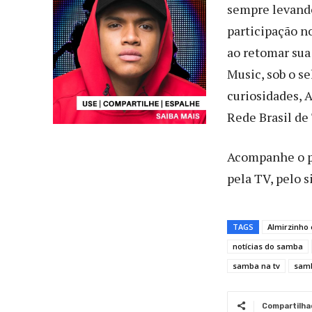
sempre levando
participação n
ao retomar sua 
Music, sob o s
curiosidades, 
Rede Brasil de 
Acompanhe o p
pela TV, pelo s
TAGS
Almirzinho 
notícias do samba
samba na tv
sam
Compartilha