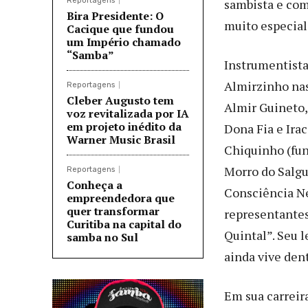
Reportagens
sambista e com
Bira Presidente: O
muito especial
Cacique que fundou
um Império chamado
“Samba”
Instrumentista,
Almirzinho nas
Reportagens
Cleber Augusto tem
Almir Guineto,
voz revitalizada por IA
em projeto inédito da
Dona Fia e Irac
Warner Music Brasil
Chiquinho (fun
Morro do Salgu
Reportagens
Conheça a
Consciência Ne
empreendedora que
quer transformar
representantes
Curitiba na capital do
Quintal”. Seu 
samba no Sul
ainda vive dent
Em sua carreir