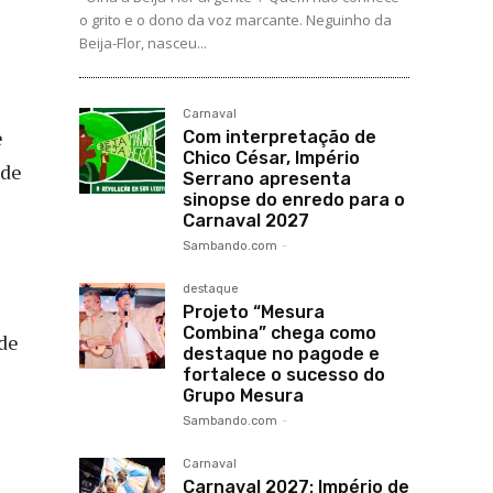
o grito e o dono da voz marcante. Neguinho da
Beija-Flor, nasceu...
Carnaval
e
Com interpretação de
Chico César, Império
 de
Serrano apresenta
sinopse do enredo para o
Carnaval 2027
Sambando.com
-
destaque
Projeto “Mesura
Combina” chega como
de
destaque no pagode e
fortalece o sucesso do
Grupo Mesura
Sambando.com
-
Carnaval
Carnaval 2027: Império de