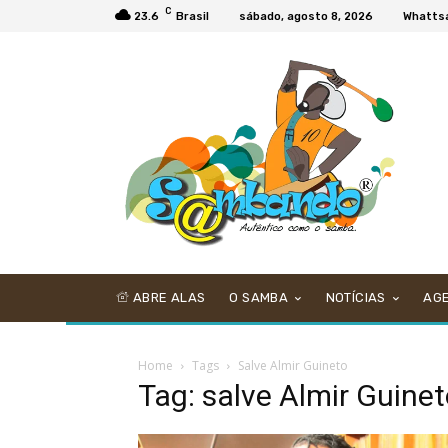
C
23.6
Brasil
sábado, agosto 8, 2026
Whatts
ABRE ALAS
O SAMBA
NOTÍCIAS
AG
Home
Tags
Salve Almir Guineto
Tag: salve Almir Guine