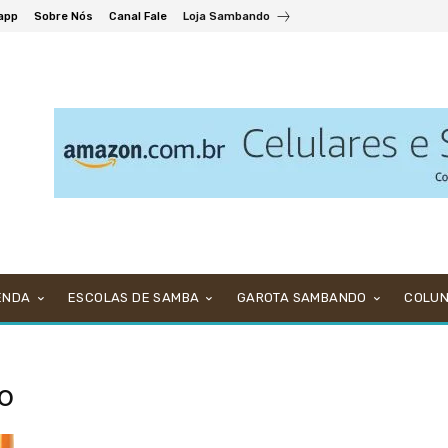
app
Sobre Nós
Canal Fale
Loja Sambando
ENDA
ESCOLAS DE SAMBA
GAROTA SAMBANDO
COLU
to