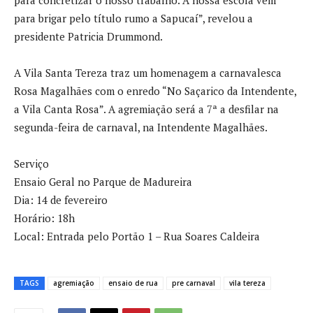
para concretizar o nosso trabalho. A nossa escola vem
para brigar pelo título rumo a Sapucaí”, revelou a
presidente Patricia Drummond.
A Vila Santa Tereza traz um homenagem a carnavalesca
Rosa Magalhães com o enredo “No Saçarico da Intendente,
a Vila Canta Rosa”. A agremiação será a 7ª a desfilar na
segunda-feira de carnaval, na Intendente Magalhães.
Serviço
Ensaio Geral no Parque de Madureira
Dia: 14 de fevereiro
Horário: 18h
Local: Entrada pelo Portão 1 – Rua Soares Caldeira
TAGS
agremiação
ensaio de rua
pre carnaval
vila tereza