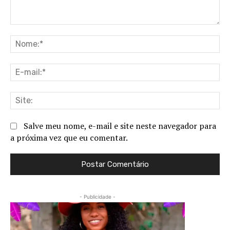
Comentário:
No
E-
ma
Sit
Salve meu nome, e-mail e site neste navegador para
a próxima vez que eu comentar.
- Publicidade -