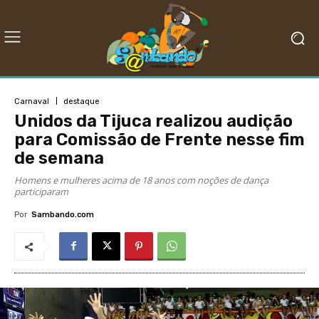
Carnaval
destaque
Unidos da Tijuca realizou audição
para Comissão de Frente nesse fim
de semana
Homens e mulheres acima de 18 anos com noções de dança
participaram
Por
Sambando.com