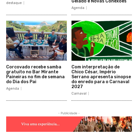
Gelado e Novas Conexões
destaque
Agenda
Corcovado recebe samba
Com interpretação de
gratuito no Bar Mirante
Chico César, Império
Paineiras no fim de semana
Serrano apresenta sinopse
do Dia dos Pai
do enredo para o Carnaval
2027
Agenda
Carnaval
- Publicidade -