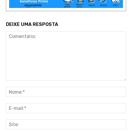
DEIXE UMA RESPOSTA
Comentário:
No
E-
ma
Sit