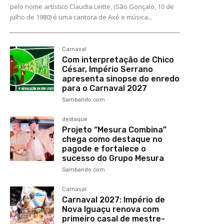
pelo nome artístico Claudia Leitte, (São Gonçalo, 10 de
julho de 1980) é uma cantora de Axé e música...
Carnaval
Com interpretação de Chico
César, Império Serrano
apresenta sinopse do enredo
para o Carnaval 2027
Sambando.com
-
destaque
Projeto “Mesura Combina”
chega como destaque no
pagode e fortalece o
sucesso do Grupo Mesura
Sambando.com
-
Carnaval
Carnaval 2027: Império de
Nova Iguaçu renova com
primeiro casal de mestre-