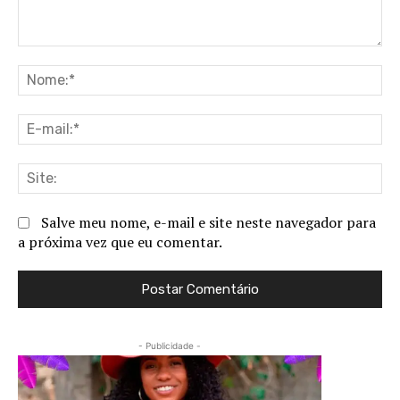
Comentário:
No
E-
ma
Sit
Salve meu nome, e-mail e site neste navegador para
a próxima vez que eu comentar.
- Publicidade -