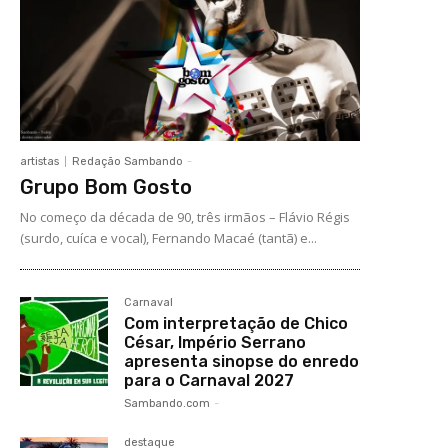
artistas
Redação Sambando
-
Grupo Bom Gosto
No começo da década de 90, três irmãos – Flávio Régis
(surdo, cuíca e vocal), Fernando Macaé (tantã) e...
Carnaval
Com interpretação de Chico
César, Império Serrano
apresenta sinopse do enredo
para o Carnaval 2027
Sambando.com
-
destaque