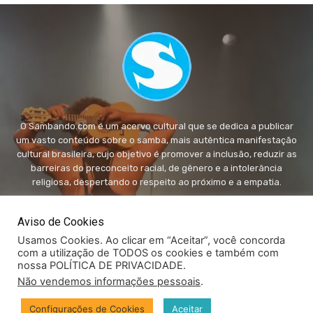
O Sambando.com é um acervo cultural que se dedica a publicar
um vasto conteúdo sobre o samba, mais autêntica manifestação
cultural brasileira, cujo objetivo é promover a inclusão, reduzir as
barreiras do preconceito racial, de gênero e a intolerância
religiosa, despertando o respeito ao próximo e a empatia.
FALE conosco:
fale@sambando.com
Aviso de Cookies
Usamos Cookies. Ao clicar em “Aceitar”, você concorda
com a utilização de TODOS os cookies e também com
nossa POLÍTICA DE PRIVACIDADE.
Não vendemos informações pessoais
.
© Copyright - Sambando.com - Todos os direitos autorais
Configurações de Cookies
Aceitar
reservados.