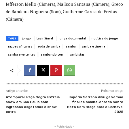
Jefferson Mello (Câmera), Mailson Santana (Câmera), Greco
de Bandeira Nogueira (Som), Guilherme Garcia de Freitas
(Câmera)
TAGS
jongo
Lazir Sinval
longa documental
notícias do jongo
razoes africanas
roda de samba
samba
samba e cinema
samba e vertentes
sambando.com
sambistas
Artigo anterior
Próximo artigo
Atemporal: Raça Negra estreia
Império Serrano divulga versão
show em São Paulo com
final de samba-enredo sobre
ingressos esgotados e show
Beto Sem Braço para o Carnaval
extra
2025
- Publicidade -