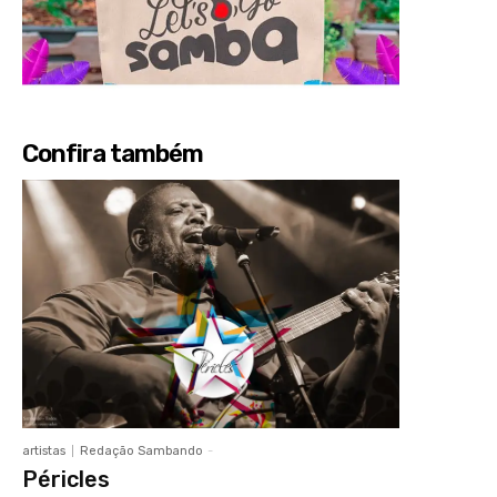
Confira também
artistas
Redação Sambando
-
Péricles