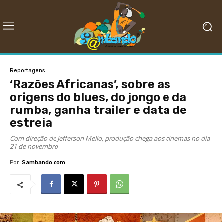
Reportagens
‘Razões Africanas’, sobre as
origens do blues, do jongo e da
rumba, ganha trailer e data de
estreia
Com direção de Jefferson Mello, produção chega aos cinemas no dia
21 de novembro
Por
Sambando.com