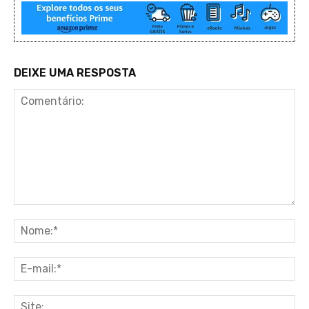
DEIXE UMA RESPOSTA
Comentário:
No
E-
ma
Sit