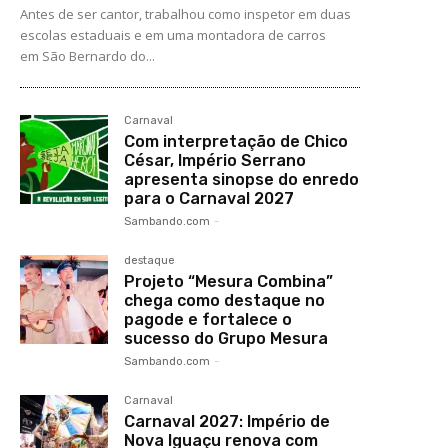
Antes de ser cantor, trabalhou como inspetor em duas
escolas estaduais e em uma montadora de carros
em São Bernardo do...
Carnaval
Com interpretação de Chico
César, Império Serrano
apresenta sinopse do enredo
para o Carnaval 2027
Sambando.com
-
destaque
Projeto “Mesura Combina”
chega como destaque no
pagode e fortalece o
sucesso do Grupo Mesura
Sambando.com
-
Carnaval
Carnaval 2027: Império de
Nova Iguaçu renova com