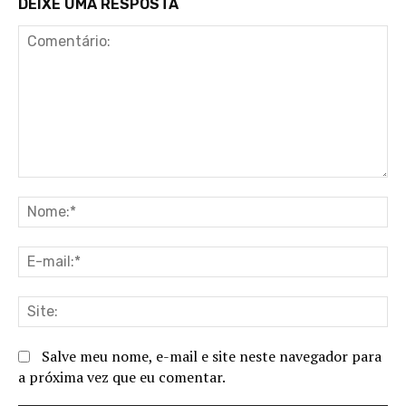
DEIXE UMA RESPOSTA
Comentário:
No
E-
ma
Sit
Salve meu nome, e-mail e site neste navegador para
a próxima vez que eu comentar.