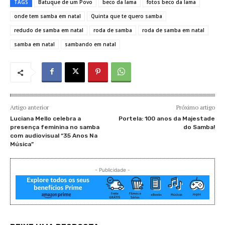
TAGS
Batuque de um Povo
beco da lama
fotos beco da lama
onde tem samba em natal
Quinta que te quero samba
redudo de samba em natal
roda de samba
roda de samba em natal
samba em natal
sambando em natal
Artigo anterior
Próximo artigo
Luciana Mello celebra a
Portela: 100 anos da Majestade
presença feminina no samba
do Samba!
com audiovisual “35 Anos Na
Música”
- Publicidade -