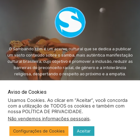
O Sambando.com é um acervo cultural que se dedica a publicar
um vasto conteúdo sobre o samba, mais autêntica manifestação
cultural brasileira, cujo objetivo é promover a inclusão, reduzir as
barreiras do preconceito racial, de gênero e a intolerância
religiosa, despertando o respeito ao próximo e a empatia.
FALE conosco:
fale@sambando.com
Aviso de Cookies
Usamos Cookies. Ao clicar em “Aceitar”, você concorda
com a utilização de TODOS os cookies e também com
nossa POLÍTICA DE PRIVACIDADE.
Não vendemos informações pessoais
.
© Copyright - Sambando.com - Todos os direitos autorais
Configurações de Cookies
Aceitar
reservados.
Privacidade
Canal Fale