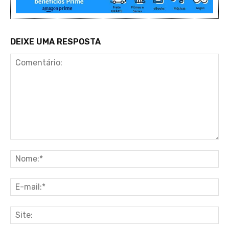
DEIXE UMA RESPOSTA
Comentário:
No
E-
ma
Sit