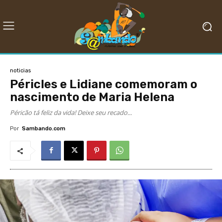
noticias
Péricles e Lidiane comemoram o
nascimento de Maria Helena
Péricão tá feliz da vida! Deixe seu recado...
Por
Sambando.com