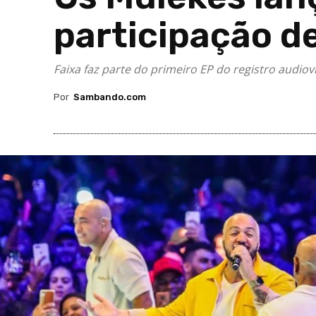
participação d
Faixa faz parte do primeiro EP do registro audiov
Por
Sambando.com