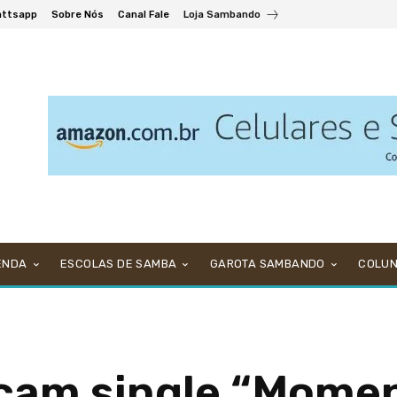
ttsapp
Sobre Nós
Canal Fale
Loja Sambando
ENDA
ESCOLAS DE SAMBA
GAROTA SAMBANDO
COLU
nçam single “Mome