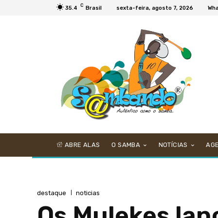
C
35.4
Brasil
sexta-feira, agosto 7, 2026
Wha
ABRE ALAS
O SAMBA
NOTÍCIAS
AG
destaque
noticias
Os Mulekes la