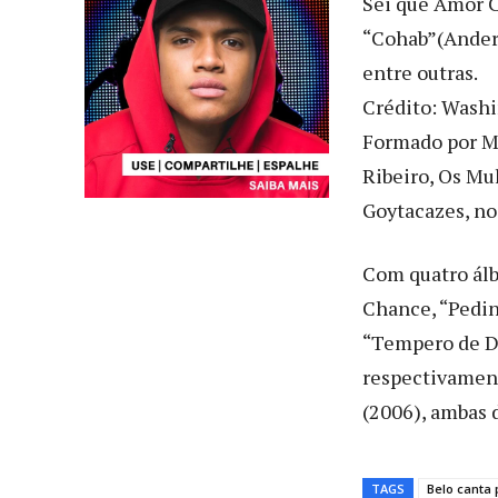
Sei que Amor C
“Cohab”(Anders
entre outras.
Crédito: Washi
Formado por Má
Ribeiro, Os Mu
Goytacazes, no 
Com quatro ál
Chance, “Pedin
“Tempero de Do
respectivament
(2006), ambas 
TAGS
Belo canta