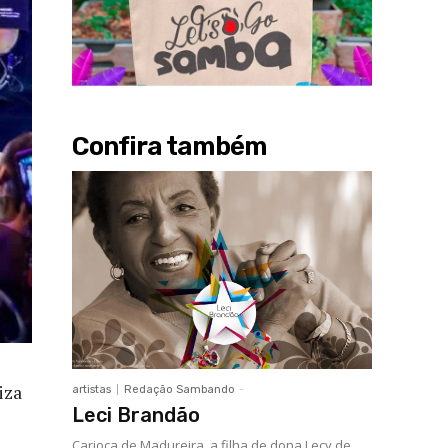
Confira também
iza
artistas
Redação Sambando
-
Leci Brandão
Carioca de Madureira, a filha de dona Lecy de