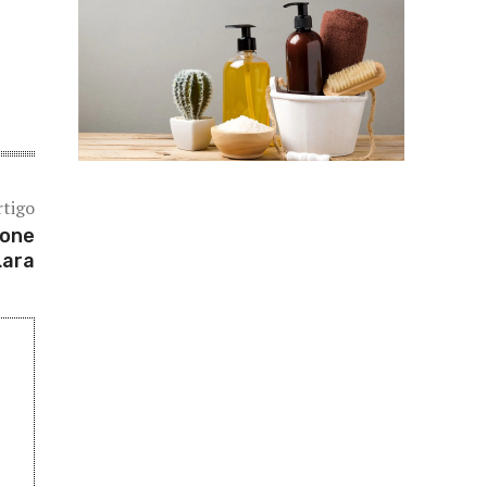
rtigo
vone
Lara