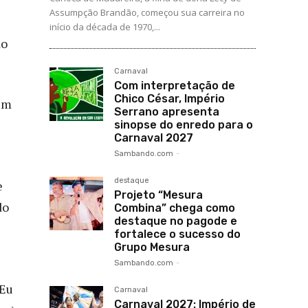
Assumpção Brandão, começou sua carreira no
início da década de 1970,...
ão
Carnaval
Com interpretação de
Chico César, Império
 em
Serrano apresenta
sinopse do enredo para o
Carnaval 2027
Sambando.com
-
destaque
e
Projeto “Mesura
do
Combina” chega como
destaque no pagode e
fortalece o sucesso do
Grupo Mesura
Sambando.com
-
“Eu
Carnaval
Carnaval 2027: Império de