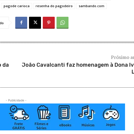
pagode carioca
resenha do pagodeiro
sambando.com
do
Próximo a
o da
João Cavalcanti faz homenagem à Dona I
- Publicidade -