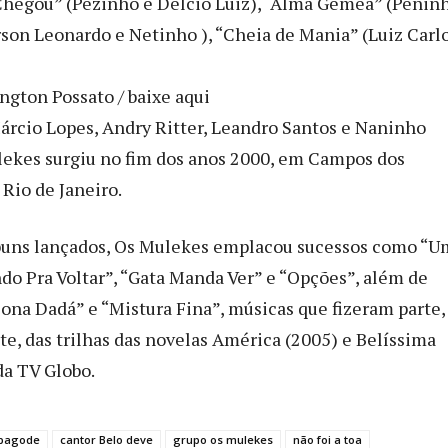
hegou” (Pezinho e Delcio Luiz), “Alma Gêmea” (Peninh
on Leonardo e Netinho ), “Cheia de Mania” (Luiz Carlo
ngton Possato / baixe aqui
rcio Lopes, Andry Ritter, Leandro Santos e Naninho
lekes surgiu no fim dos anos 2000, em Campos dos
Rio de Janeiro.
buns lançados, Os Mulekes emplacou sucessos como “U
do Pra Voltar”, “Gata Manda Ver” e “Opções”, além de
na Dadá” e “Mistura Fina”, músicas que fizeram parte,
e, das trilhas das novelas América (2005) e Belíssima
da TV Globo.
 pagode
cantor Belo deve
grupo os mulekes
não foi a toa