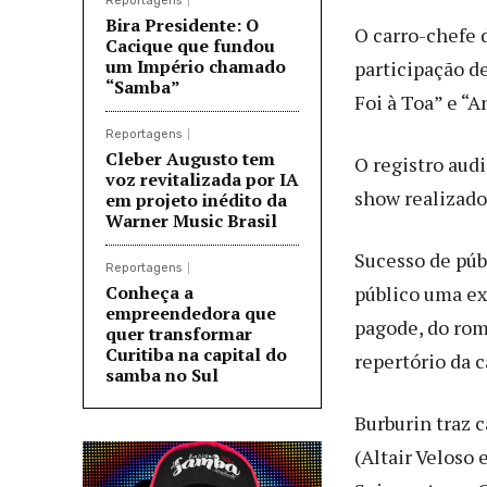
Reportagens
Bira Presidente: O
O carro-chefe 
Cacique que fundou
um Império chamado
participação d
“Samba”
Foi à Toa” e “A
Reportagens
Cleber Augusto tem
O registro aud
voz revitalizada por IA
show realizad
em projeto inédito da
Warner Music Brasil
Sucesso de púb
Reportagens
Conheça a
público uma ex
empreendedora que
pagode, do rom
quer transformar
Curitiba na capital do
repertório da 
samba no Sul
Burburin traz 
(Altair Veloso 