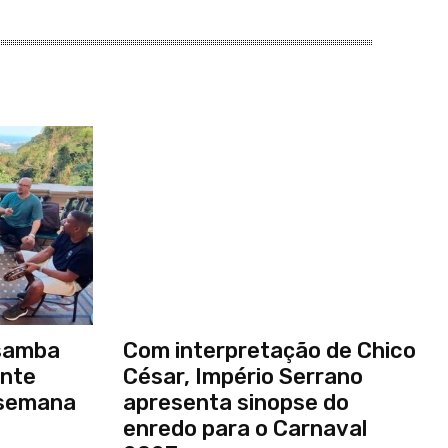
samba
Com interpretação de Chico
ante
César, Império Serrano
 semana
apresenta sinopse do
enredo para o Carnaval