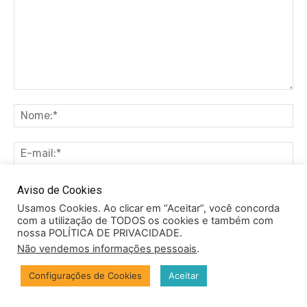
Comentário:
No
E-
ma
Sit
Aviso de Cookies
Usamos Cookies. Ao clicar em “Aceitar”, você concorda
com a utilização de TODOS os cookies e também com
Salve meu nome, e-mail e site neste navegador para
nossa POLÍTICA DE PRIVACIDADE.
a próxima vez que eu comentar.
Não vendemos informações pessoais
.
Configurações de Cookies
Aceitar