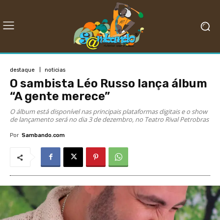
destaque
noticias
O sambista Léo Russo lança álbum
“A gente merece”
O álbum está disponível nas principais plataformas digitais e o show
de lançamento será no dia 3 de dezembro, no Teatro Rival Petrobras
Por
Sambando.com