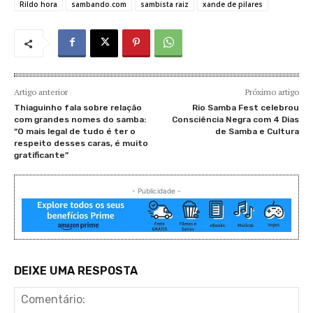
Rildo hora
sambando.com
sambista raiz
xande de pilares
Artigo anterior
Próximo artigo
Thiaguinho fala sobre relação
Rio Samba Fest celebrou
com grandes nomes do samba:
Consciência Negra com 4 Dias
“O mais legal de tudo é ter o
de Samba e Cultura
respeito desses caras, é muito
gratificante”
- Publicidade -
DEIXE UMA RESPOSTA