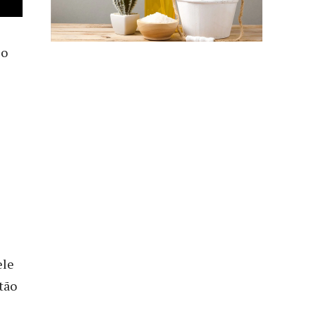
 o
ele
tão