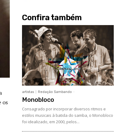
Confira também
a
artistas
Redação Sambando
-
Monobloco
e os
Consagrado por incorporar diversos ritmos e
estilos musicais à batida do samba, o Monobloco
foi idealizado, em 2000, pelos...