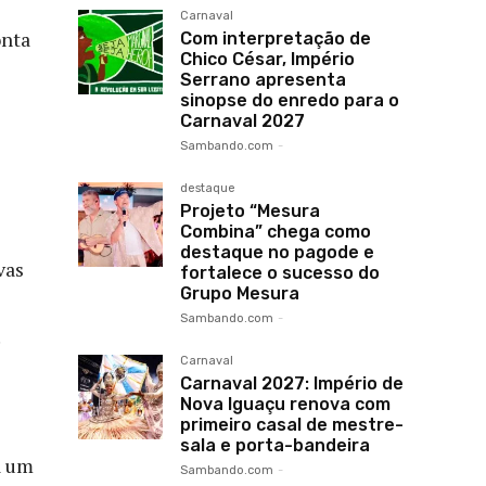
Carnaval
onta
Com interpretação de
Chico César, Império
Serrano apresenta
sinopse do enredo para o
Carnaval 2027
Sambando.com
-
destaque
Projeto “Mesura
Combina” chega como
destaque no pagode e
vas
fortalece o sucesso do
Grupo Mesura
Sambando.com
-
.
Carnaval
Carnaval 2027: Império de
Nova Iguaçu renova com
primeiro casal de mestre-
sala e porta-bandeira
a um
Sambando.com
-