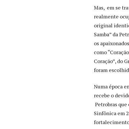
Mas, em se tra
realmente ocup
original ident
Samba” da Petr
os apaixonados
como “Coração 
Coração”, do G
foram escolhida
Numa época em 
recebe o devid
Petrobras que 
Sinfônica em 20
fortalecimento