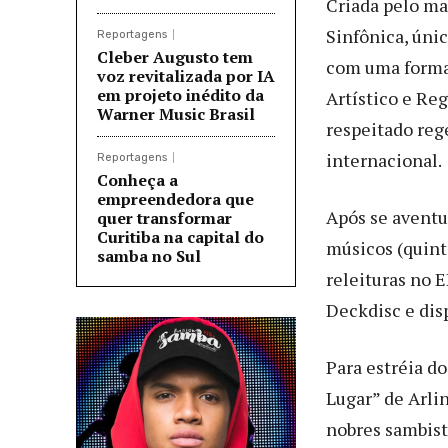
Criada pelo ma
Sinfônica, únic
Reportagens
Cleber Augusto tem
com uma forma
voz revitalizada por IA
em projeto inédito da
Artístico e Re
Warner Music Brasil
respeitado reg
internacional.
Reportagens
Conheça a
empreendedora que
Após se aventu
quer transformar
Curitiba na capital do
músicos (quint
samba no Sul
releituras no 
Deckdisc e dis
Para estréia d
Lugar” de Arli
nobres sambist