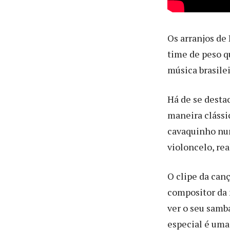
Os arranjos de
time de peso qu
música brasilei
Há de se desta
maneira clássi
cavaquinho num
violoncelo, re
O clipe da can
compositor da 
ver o seu samb
especial é uma