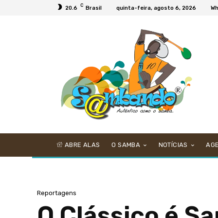
C
20.6
Brasil
quinta-feira, agosto 6, 2026
Wh
ABRE ALAS
O SAMBA
NOTÍCIAS
AG
Reportagens
O Clássico é S