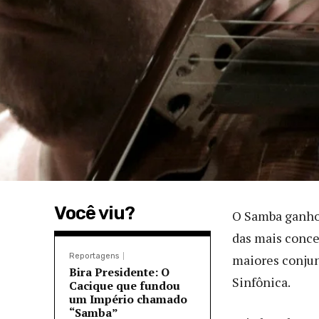
Você viu?
O Samba ganho
das mais conce
Reportagens
maiores conjun
Bira Presidente: O
Sinfônica.
Cacique que fundou
um Império chamado
“Samba”