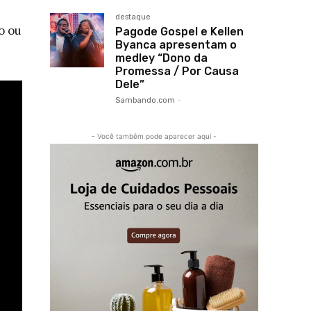
destaque
o ou
Pagode Gospel e Kellen
Byanca apresentam o
medley “Dono da
Promessa / Por Causa
Dele”
Sambando.com
-
- Você também pode aparecer aqui -