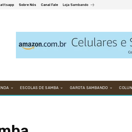
attsapp
Sobre Nós
Canal Fale
Loja Sambando
ENDA
ESCOLAS DE SAMBA
GAROTA SAMBANDO
COLU
amba