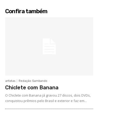
Confira também
artistas
Redação Sambando
-
Chiclete com Banana
O Chiclete com Banana já gravou 27 discos, dois DVDs,
conquistou prêmios pelo Brasil e exterior e faz em...