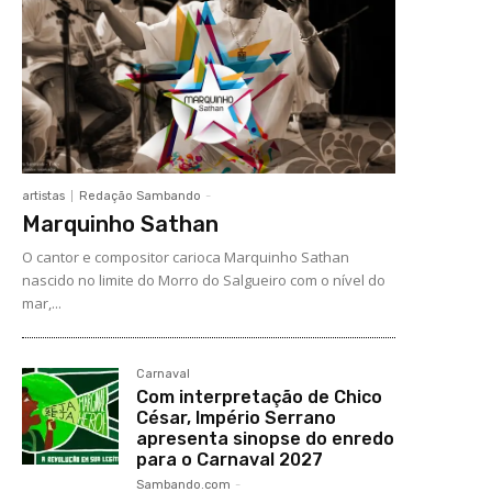
artistas
Redação Sambando
-
Marquinho Sathan
O cantor e compositor carioca Marquinho Sathan
nascido no limite do Morro do Salgueiro com o nível do
mar,...
Carnaval
Com interpretação de Chico
César, Império Serrano
apresenta sinopse do enredo
para o Carnaval 2027
Sambando.com
-