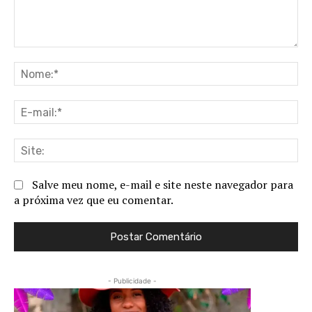
Comentário:
No
E-
ma
Sit
Salve meu nome, e-mail e site neste navegador para
a próxima vez que eu comentar.
- Publicidade -