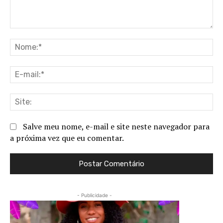
Comentário:
No
E-
ma
Sit
Salve meu nome, e-mail e site neste navegador para
a próxima vez que eu comentar.
- Publicidade -