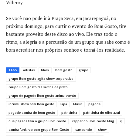
Villeroy.
Se você não pode ir à Praça Seca, em Jacarepaguá, no
próximo domingo, para curtir o evento do Bom Gosto, tire
bastante proveito deste disco ao vivo. Ele traz todo o
ritmo, a alegria e a percussão de um grupo que sabe como é
bom acreditar nos próprios sonhos e torná-los realidade.
TAGS
artistas
black
bom gosto
grupo
grupo Bom gosto agita show corporativo
Grupo Bom gosto faz samba de preto
grupo de pagode Bom gosto anima evento
incrível show com Bom gosto
lapa
Music
pagode
pagode samba do bom gosto
patricinha
patricinha do olho azul
que pegada tem o grupo Bom Gosto
rapper do Bom Gosto Mug
rj
samba funk rap com grupo Bom Gosto
sambando
show