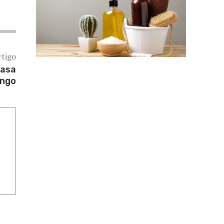
rtigo
Casa
ingo