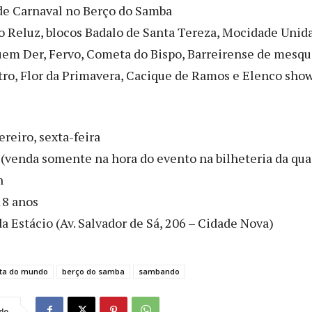
 de Carnaval no Berço do Samba
o Reluz, blocos Badalo de Santa Tereza, Mocidade Unid
uem Der, Fervo, Cometa do Bispo, Barreirense de mesqui
ro, Flor da Primavera, Cacique de Ramos e Elenco sho
ereiro, sexta-feira
 (venda somente na hora do evento na bilheteria da qua
h
18 anos
a Estácio (Av. Salvador de Sá, 206 – Cidade Nova)
sta do mundo
berço do samba
sambando
do