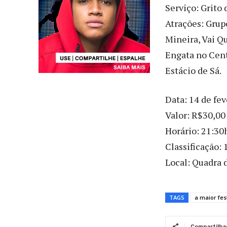
Serviço: Grito
Atrações: Grup
Mineira, Vai Q
Engata no Cent
Estácio de Sá.
Data: 14 de fev
Valor: R$30,00
Horário: 21:30
Classificação: 
Local: Quadra d
TAGS
a maior fe
Compartilha