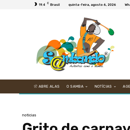
C
19.4
Brasil
quinta-feira, agosto 6, 2026
Wh
ABRE ALAS
O SAMBA
NOTÍCIAS
AG
noticias
Grito de carnav