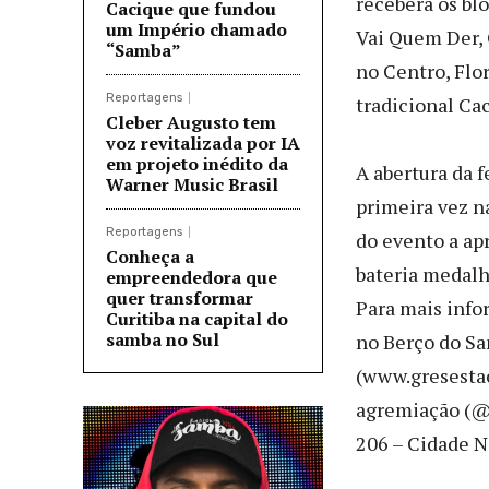
receberá os bl
Cacique que fundou
um Império chamado
Vai Quem Der, 
“Samba”
no Centro, Flor
Reportagens
tradicional Ca
Cleber Augusto tem
voz revitalizada por IA
em projeto inédito da
A abertura da f
Warner Music Brasil
primeira vez na
Reportagens
do evento a ap
Conheça a
bateria medalh
empreendedora que
quer transformar
Para mais info
Curitiba na capital do
samba no Sul
no Berço do Sam
(www.gresestac
agremiação (@g
206 – Cidade N