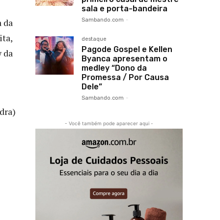
sala e porta-bandeira
Sambando.com
-
a da
ta,
destaque
Pagode Gospel e Kellen
w da
Byanca apresentam o
medley “Dono da
Promessa / Por Causa
Dele”
Sambando.com
-
dra)
- Você também pode aparecer aqui -