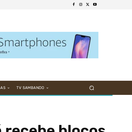
NAS
TV SAMBANDO
á recebe blocos