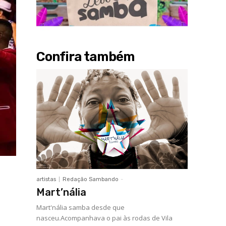
Confira também
artistas
Redação Sambando
-
Mart’nália
Mart'nália samba desde que
nasceu.Acompanhava o pai às rodas de Vila