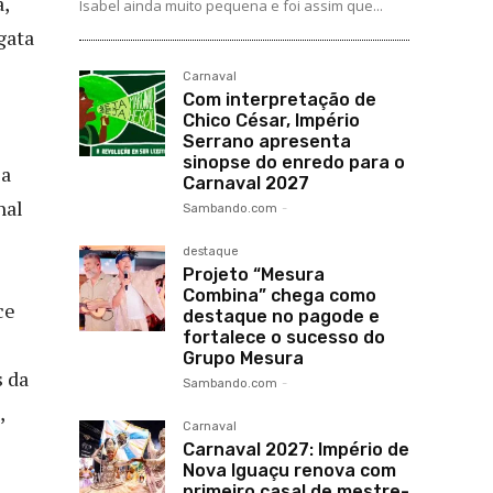
,
Isabel ainda muito pequena e foi assim que...
gata
Carnaval
Com interpretação de
Chico César, Império
Serrano apresenta
sinopse do enredo para o
la
Carnaval 2027
nal
Sambando.com
-
destaque
Projeto “Mesura
Combina” chega como
ce
destaque no pagode e
fortalece o sucesso do
Grupo Mesura
s da
Sambando.com
-
,
Carnaval
Carnaval 2027: Império de
Nova Iguaçu renova com
primeiro casal de mestre-