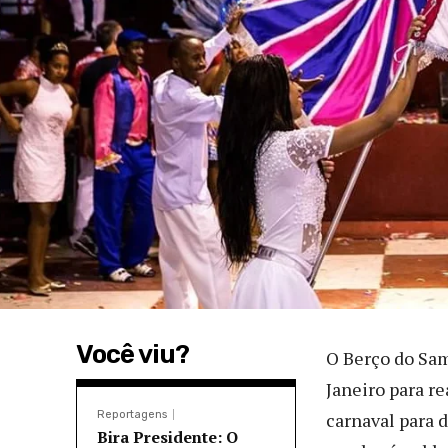
Você viu?
O Berço do Sam
Janeiro para re
Reportagens
carnaval para 
Bira Presidente: O