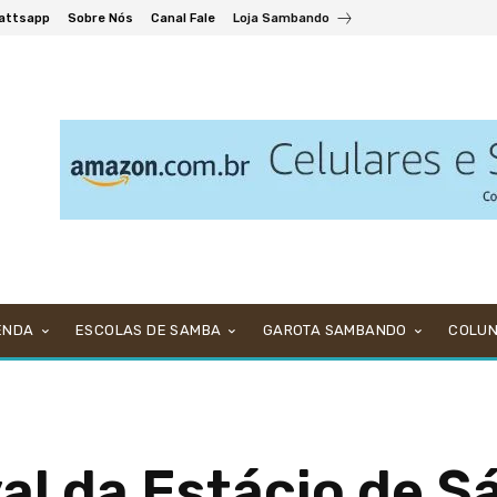
attsapp
Sobre Nós
Canal Fale
Loja Sambando
ENDA
ESCOLAS DE SAMBA
GAROTA SAMBANDO
COLU
al da Estácio de S