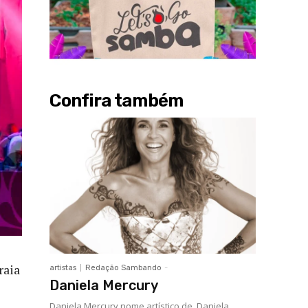
Confira também
raia
artistas
Redação Sambando
-
Daniela Mercury
Daniela Mercury nome artístico de, Daniela