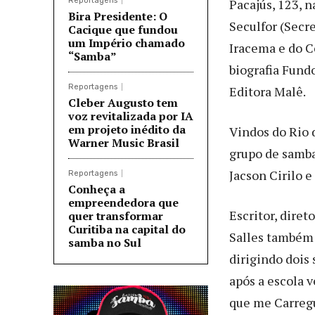
Reportagens
Pacajús, 123, 
Bira Presidente: O
Seculfor (Secre
Cacique que fundou
um Império chamado
Iracema e do C
“Samba”
biografia Fund
Reportagens
Editora Malê.
Cleber Augusto tem
voz revitalizada por IA
em projeto inédito da
Vindos do Rio d
Warner Music Brasil
grupo de samba 
Jacson Cirilo 
Reportagens
Conheça a
empreendedora que
Escritor, diret
quer transformar
Curitiba na capital do
Salles também 
samba no Sul
dirigindo dois
após a escola 
que me Carreg