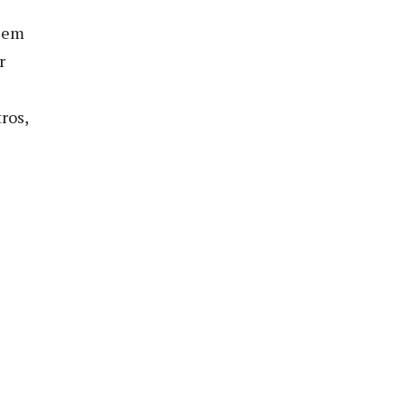
, em
r
ros,