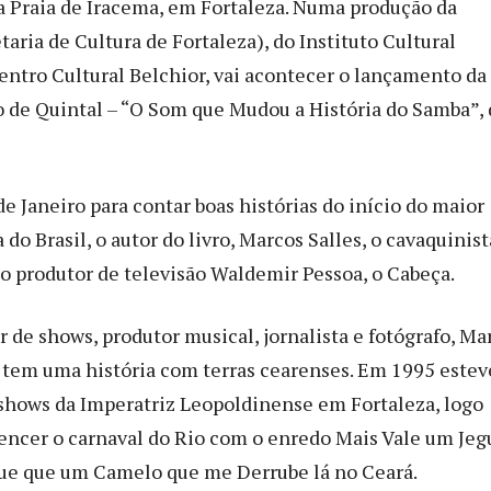
na Praia de Iracema, em Fortaleza. Numa produção da
taria de Cultura de Fortaleza), do Instituto Cultural
entro Cultural Belchior, vai acontecer o lançamento da
o de Quintal – “O Som que Mudou a História do Samba”, 
e Janeiro para contar boas histórias do início do maior
do Brasil, o autor do livro, Marcos Salles, o cavaquinist
e o produtor de televisão Waldemir Pessoa, o Cabeça.
or de shows, produtor musical, jornalista e fotógrafo, Ma
tem uma história com terras cearenses. Em 1995 estev
 shows da Imperatriz Leopoldinense em Fortaleza, logo
vencer o carnaval do Rio com o enredo Mais Vale um Jeg
ue que um Camelo que me Derrube lá no Ceará.