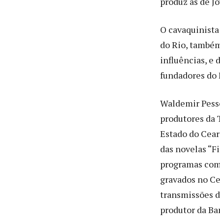
produz as de J
O cavaquinista
do Rio, também
influências, e
fundadores do 
Waldemir Pess
produtores da 
Estado do Ceará
das novelas “F
programas como
gravados no Ce
transmissões d
produtor da Ba