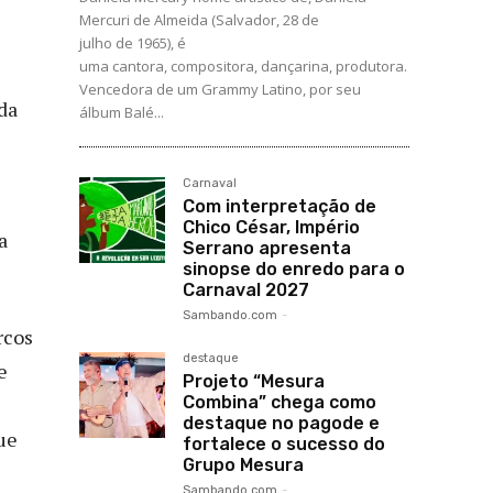
Mercuri de Almeida (Salvador, 28 de
julho de 1965), é
uma cantora, compositora, dançarina, produtora.
Vencedora de um Grammy Latino, por seu
da
álbum Balé...
Carnaval
Com interpretação de
Chico César, Império
a
Serrano apresenta
sinopse do enredo para o
Carnaval 2027
Sambando.com
-
rcos
destaque
e
Projeto “Mesura
Combina” chega como
destaque no pagode e
ue
fortalece o sucesso do
Grupo Mesura
Sambando.com
-