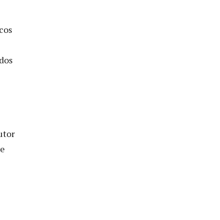
icos
 dos
utor
de