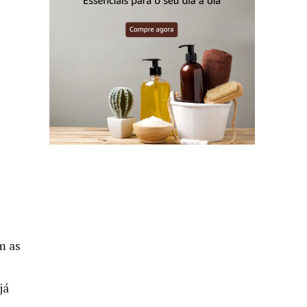
m as
já