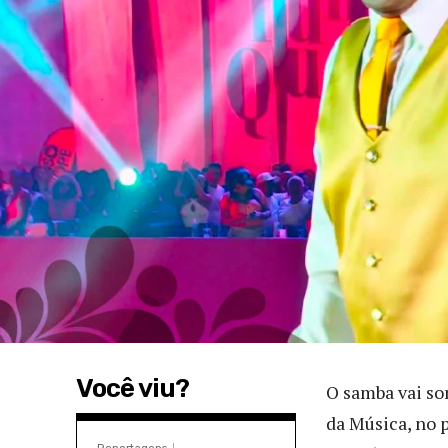
Você viu?
O samba vai son
da Música, no p