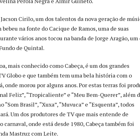
ovelina Pérola Negra e Almir Guineto.
 Jacson Cirilo, um dos talentos da nova geração de mús
 bebeu na fonte do Cacique de Ramos, uma de suas
 durante vários anos tocou na banda de Jorge Aragão, um
Fundo de Quintal.
oa, mais conhecido como Cabeça, é um dos grandes
TV Globo e que também tem uma bela história com o
, onde morou por alguns anos. Por estas terras foi prod
inal Feliz”, “Tropicaliente” e “Meu Bem-Querer”, além 
 “Som Brasil”, “Xuxa”, “Muvuca” e “Esquenta”, todos
ará. Um dos produtores de TV que mais entende de
o carnaval, onde está desde 1980, Cabeça também foi
nda Mastruz com Leite.