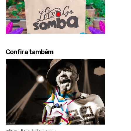
Confira também
artistas
Redação Sambando
-