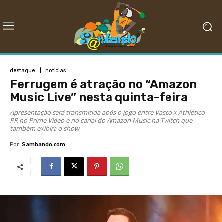
destaque
noticias
Ferrugem é atração no “Amazon
Music Live” nesta quinta-feira
Apresentação será transmitida após o jogo entre Vasco x Athletico-
PR no Prime Video e no canal do Amazon Music na Twitch que
também exibirá o show
Por
Sambando.com