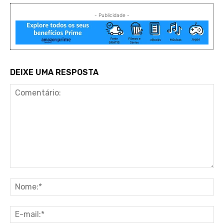
- Publicidade -
DEIXE UMA RESPOSTA
Comentário:
No
E-
ma