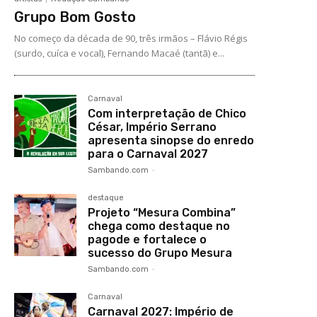
Grupo Bom Gosto
No começo da década de 90, três irmãos – Flávio Régis
(surdo, cuíca e vocal), Fernando Macaé (tantã) e...
Carnaval
Com interpretação de Chico
César, Império Serrano
apresenta sinopse do enredo
para o Carnaval 2027
Sambando.com
-
destaque
Projeto “Mesura Combina”
chega como destaque no
pagode e fortalece o
sucesso do Grupo Mesura
Sambando.com
-
Carnaval
Carnaval 2027: Império de