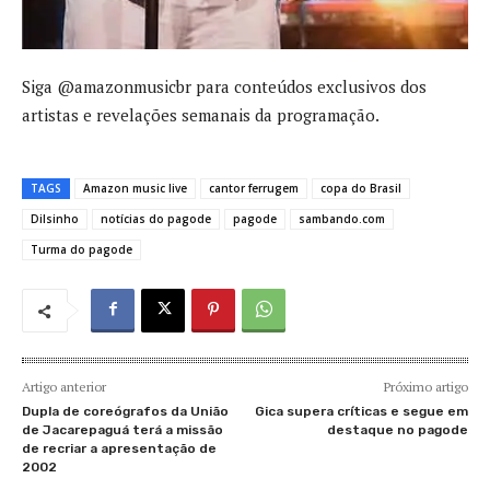
Siga @amazonmusicbr para conteúdos exclusivos dos
artistas e revelações semanais da programação.
TAGS
Amazon music live
cantor ferrugem
copa do Brasil
Dilsinho
notícias do pagode
pagode
sambando.com
Turma do pagode
Artigo anterior
Próximo artigo
Dupla de coreógrafos da União
Gica supera críticas e segue em
de Jacarepaguá terá a missão
destaque no pagode
de recriar a apresentação de
2002