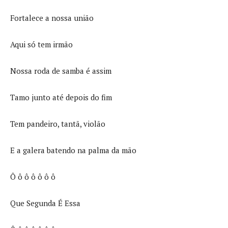
Fortalece a nossa união
Aqui só tem irmão
Nossa roda de samba é assim
Tamo junto até depois do fim
Tem pandeiro, tantã, violão
E a galera batendo na palma da mão
Ô ô ô ô ô ô ô
Que Segunda É Essa