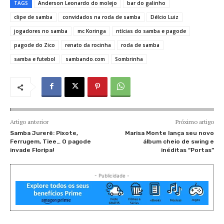
TAGS
Anderson Leonardo do molejo
bar do galinho
clipe de samba
convidados na roda de samba
Délcio Luiz
jogadores no samba
mc Koringa
ntícias do samba e pagode
pagode do Zico
renato da rocinha
roda de samba
samba e futebol
sambando.com
Sombrinha
Artigo anterior
Próximo artigo
Samba Jurerê: Pixote,
Marisa Monte lança seu novo
Ferrugem, Tiee… O pagode
álbum cheio de swing e
invade Floripa!
inéditas “Portas”
- Publicidade -