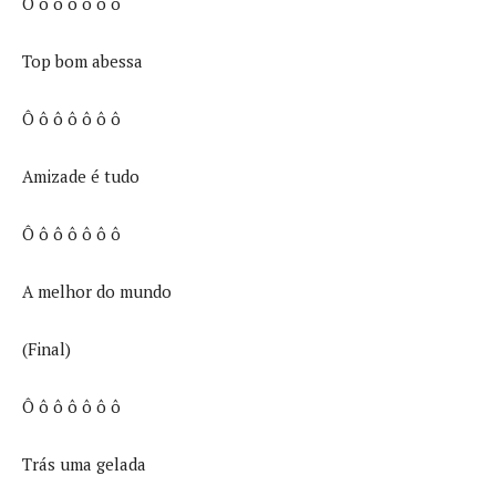
Ô ô ô ô ô ô ô
Top bom abessa
Ô ô ô ô ô ô ô
Amizade é tudo
Ô ô ô ô ô ô ô
A melhor do mundo
(Final)
Ô ô ô ô ô ô ô
Trás uma gelada