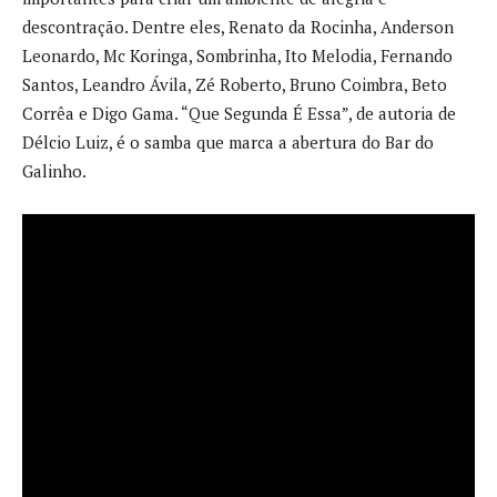
descontração. Dentre eles, Renato da Rocinha, Anderson
Leonardo, Mc Koringa, Sombrinha, Ito Melodia, Fernando
Santos, Leandro Ávila, Zé Roberto, Bruno Coimbra, Beto
Corrêa e Digo Gama. “Que Segunda É Essa”, de autoria de
Délcio Luiz, é o samba que marca a abertura do Bar do
Galinho.