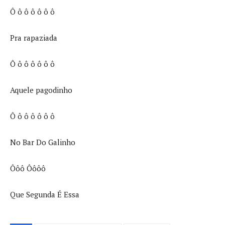
Ô ô ô ô ô ô ô
Pra rapaziada
Ô ô ô ô ô ô ô
Aquele pagodinho
Ô ô ô ô ô ô ô
No Bar Do Galinho
Ôôô Ôôôô
Que Segunda É Essa