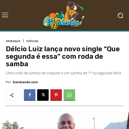
destaque
noticias
Délcio Luiz lança novo single “Que
segunda é essa” com roda de
samba
Uma roda de samba de craques e um samba de 1ª na segunda-feira.
Por
Sambando.com