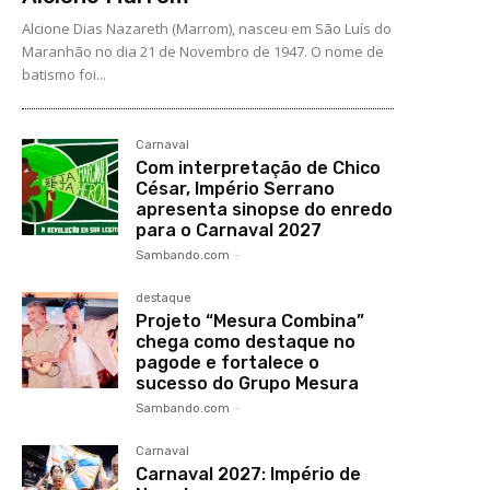
Alcione Dias Nazareth (Marrom), nasceu em São Luís do
Maranhão no dia 21 de Novembro de 1947. O nome de
batismo foi...
Carnaval
Com interpretação de Chico
César, Império Serrano
apresenta sinopse do enredo
para o Carnaval 2027
Sambando.com
-
destaque
Projeto “Mesura Combina”
chega como destaque no
pagode e fortalece o
sucesso do Grupo Mesura
Sambando.com
-
Carnaval
Carnaval 2027: Império de