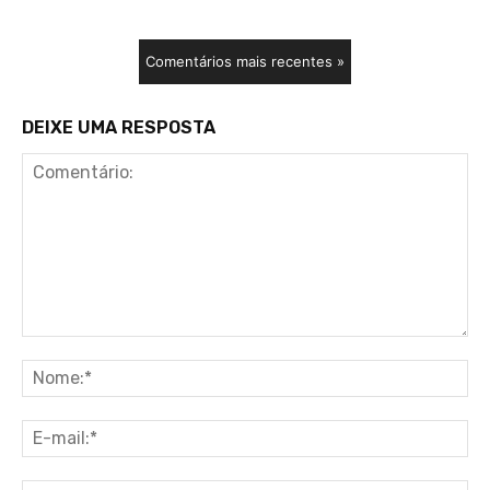
Comentários mais recentes »
DEIXE UMA RESPOSTA
Comentário:
No
E-
ma
Sit