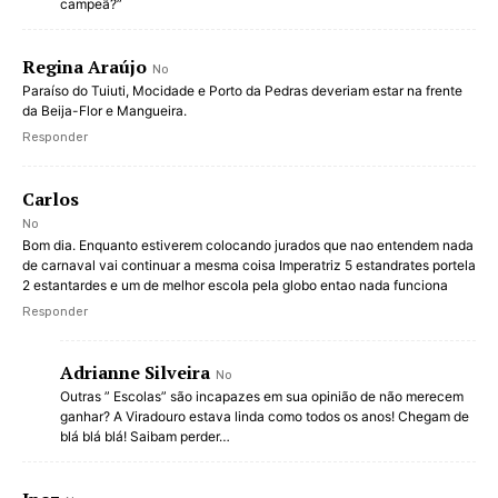
campeã?”
Regina Araújo
No
Paraíso do Tuiuti, Mocidade e Porto da Pedras deveriam estar na frente
da Beija-Flor e Mangueira.
Responder
Carlos
No
Bom dia. Enquanto estiverem colocando jurados que nao entendem nada
de carnaval vai continuar a mesma coisa Imperatriz 5 estandrates portela
2 estantardes e um de melhor escola pela globo entao nada funciona
Responder
Adrianne Silveira
No
Outras ” Escolas” são incapazes em sua opinião de não merecem
ganhar? A Viradouro estava linda como todos os anos! Chegam de
blá blá blá! Saibam perder…