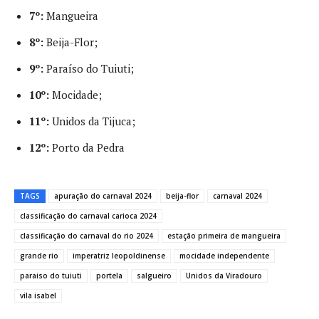
7º:
Mangueira
8º:
Beija-Flor;
9º:
Paraíso do Tuiuti;
10º:
Mocidade;
11º:
Unidos da Tijuca;
12º:
Porto da Pedra
TAGS
apuração do carnaval 2024
beija-flor
carnaval 2024
classificação do carnaval carioca 2024
classificação do carnaval do rio 2024
estação primeira de mangueira
grande rio
imperatriz leopoldinense
mocidade independente
paraiso do tuiuti
portela
salgueiro
Unidos da Viradouro
vila isabel