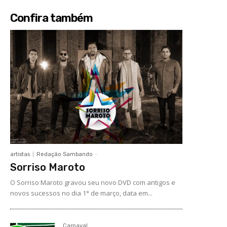
Confira também
artistas
Redação Sambando
-
Sorriso Maroto
O Sorriso Maroto gravou seu novo DVD com antigos e
novos sucessos no dia 1° de março, data em...
Carnaval