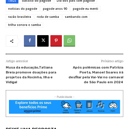
TAGS
clássico do pagode
Dia dos pais com pagode
notícias do pagode
pagode anos 90
pagode eu menti
razão brasileira
roda de samba
sambando.com
trilha sonora o samba
Artigo anterior
Próximo artigo
Musa da educação,Tatiana
Após polêmicas com Patrícia
Breia promove doações para
Poeta, Manoel Soares irá
projetos da Rocinha, Ilha e
desfilar pela Vai-Vai no carnaval
Vidigal
de São Paulo em 2024
- Publicidade -