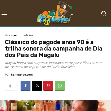
destaque
noticias
Clássico do pagode anos 90 é a
trilha sonora da campanha de Dia
dos Pais da Magalu
Magalu brinca com surpresas inusitadas entre pais e filhos ao som
de "Aí vem o desespero", hit do Razão Brasileira
Por
Sambando.com