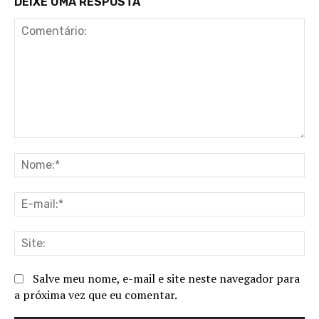
DEIXE UMA RESPOSTA
Comentário:
No
E-
ma
Sit
Salve meu nome, e-mail e site neste navegador para
a próxima vez que eu comentar.