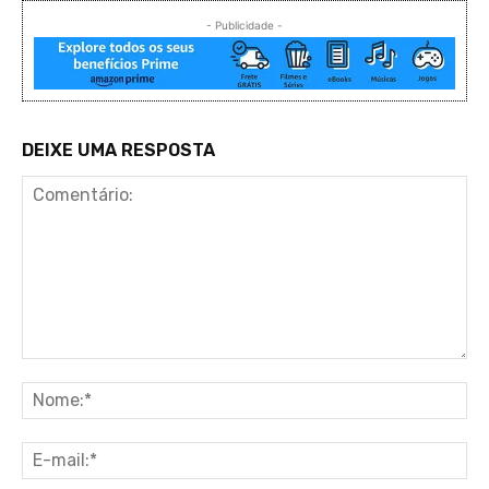
- Publicidade -
DEIXE UMA RESPOSTA
Comentário:
No
E-
ma