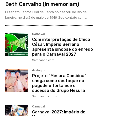
Beth Carvalho (In memoriam)
Elizabeth Santos Leal de Carvalho nasceu no Rio de
Janeiro, no dia 5 de maio de 1946. Seu contato com...
Carnaval
Com interpretação de Chico
César, Império Serrano
apresenta sinopse do enredo
para o Carnaval 2027
Sambando.com
-
destaque
Projeto “Mesura Combina”
chega como destaque no
pagode e fortalece o
sucesso do Grupo Mesura
Sambando.com
-
Carnaval
Carnaval 2027: Império de