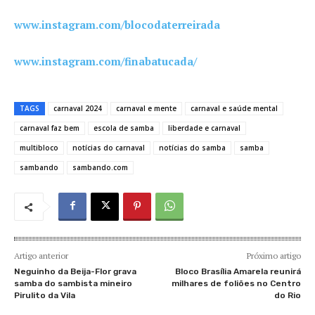
www.instagram.com/blocodaterreirada
www.instagram.com/finabatucada/
TAGS
carnaval 2024
carnaval e mente
carnaval e saúde mental
carnaval faz bem
escola de samba
liberdade e carnaval
multibloco
notícias do carnaval
notícias do samba
samba
sambando
sambando.com
Artigo anterior
Próximo artigo
Neguinho da Beija-Flor grava
Bloco Brasília Amarela reunirá
samba do sambista mineiro
milhares de foliões no Centro
Pirulito da Vila
do Rio