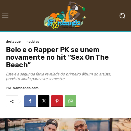
destaque
noticias
Belo e o Rapper PK se unem
novamente no hit “Sex On The
Beach”
Este é a segunda faixa revelada do primeiro álbum do artista,
previsto ainda para este semestre
Por
Sambando.com