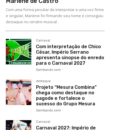
Mariene de Castro
Com uma forma peculiar de interpretar e uma voz firme
e singular, Mariene foi firmando seu nome e conseguiu
destaque no cenário musical .
Carnaval
Com interpretação de Chico
César, Império Serrano
apresenta sinopse do enredo
para o Carnaval 2027
Sambando.com
-
destaque
Projeto “Mesura Combina”
chega como destaque no
pagode e fortalece o
sucesso do Grupo Mesura
Sambando.com
-
Carnaval
Carnaval 2027: Império de