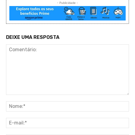
- Publicidade -
DEIXE UMA RESPOSTA
Comentário:
No
E-
ma