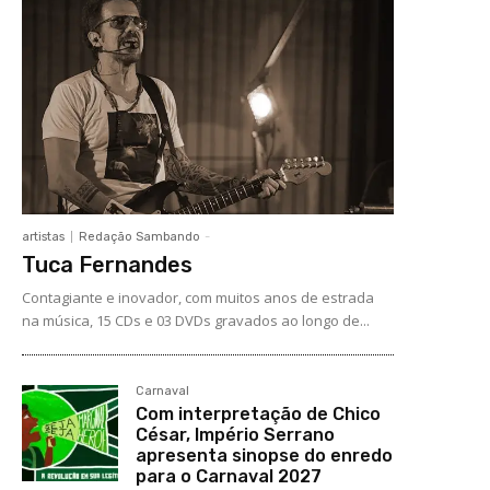
artistas
Redação Sambando
-
Tuca Fernandes
Contagiante e inovador, com muitos anos de estrada
na música, 15 CDs e 03 DVDs gravados ao longo de...
Carnaval
Com interpretação de Chico
César, Império Serrano
apresenta sinopse do enredo
para o Carnaval 2027