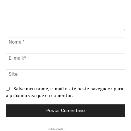
Comentário:
No
E-
ma
Sit
Salve meu nome, e-mail e site neste navegador para
a próxima vez que eu comentar.
- Publicidade -