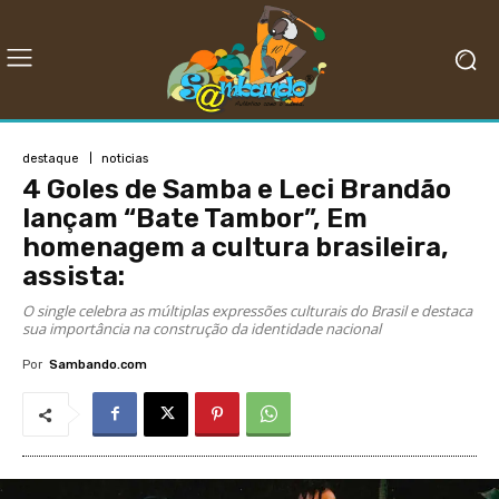
destaque
noticias
4 Goles de Samba e Leci Brandão
lançam “Bate Tambor”, Em
homenagem a cultura brasileira,
assista:
O single celebra as múltiplas expressões culturais do Brasil e destaca
sua importância na construção da identidade nacional
Por
Sambando.com