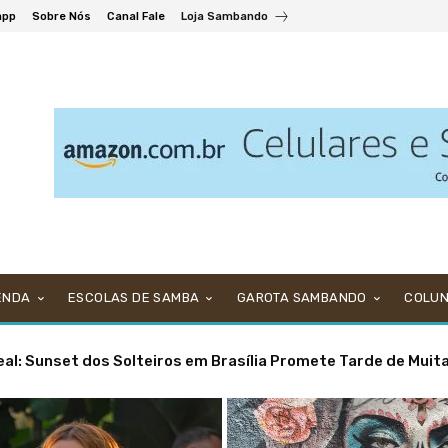
app
Sobre Nós
Canal Fale
Loja Sambando
ENDA
ESCOLAS DE SAMBA
GAROTA SAMBANDO
COLU
ratuito no Bar Mirante Paineiras no fim de semana do Dia d