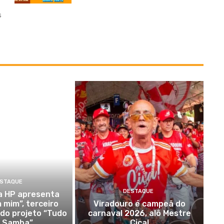
s
STAQUE
DESTAQUE
da HP apresenta
 mim”, terceiro
Viradouro é campeã do
do projeto “Tudo
carnaval 2026, alô Mestre
a Samba”
Ciça!