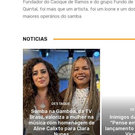
Fundador do Cacique de Ramos e do grupo Fundo de
Quintal, foi mais que um artista, foi um ícone e um do
maiores operários do samba
NOTICIAS
DESTAQUE
DE
Samba na Gamboa, da TV
Brasil, valoriza a mulher na
Inimigos 
música com homenagem de
“Pense em
Aline Calixto para Clara
lançamento 
Nunes
Vir