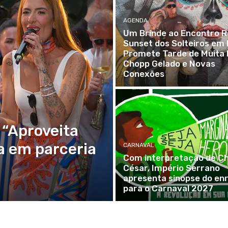
AGENDA
Um Brinde ao Encontro Re
Sunset dos Solteiros em B
Promete Tarde de Muita 
Chopp Gelado e Novas
Conexões
 “Aproveita
ta em parceria
CARNAVAL
Com interpretação de Ch
César, Império Serrano
apresenta sinopse do en
para o Carnaval 2027