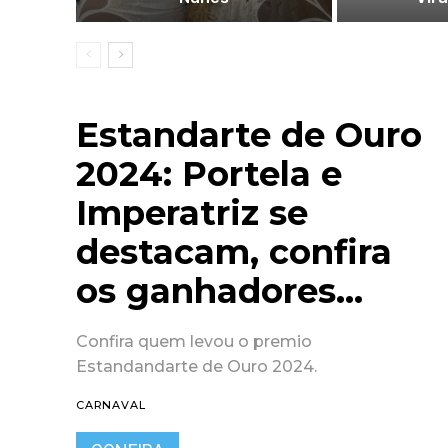
Estandarte de Ouro
2024: Portela e
Imperatriz se
destacam, confira
os ganhadores…
Confira quem levou o premio
Estandandarte de Ouro 2024.
CARNAVAL