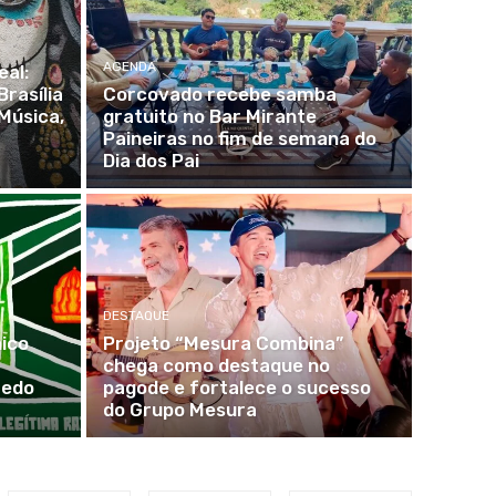
AGENDA
al:
rasília
Corcovado recebe samba
Música,
gratuito no Bar Mirante
Paineiras no fim de semana do
Dia dos Pai
DESTAQUE
ico
Projeto “Mesura Combina”
chega como destaque no
redo
pagode e fortalece o sucesso
do Grupo Mesura