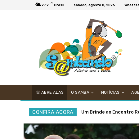
C
27.2
Brasil
sábado, agosto 8, 2026
Whatts
ABRE ALAS
O SAMBA
NOTÍCIAS
AG
CONFIRA AGORA
Corcovado recebe samba g