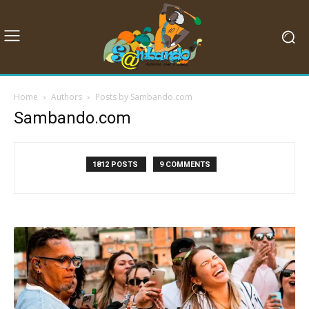
Home
Authors
Posts by Sambando.com
Sambando.com
1812 POSTS
9 COMMENTS