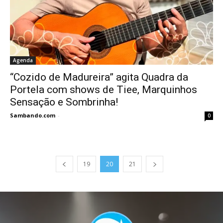
Agenda
“Cozido de Madureira” agita Quadra da
Portela com shows de Tiee, Marquinhos
Sensação e Sombrinha!
Sambando.com
-
0
19
20
21