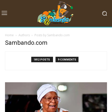
Home
Authors
Posts by Sambando.com
Sambando.com
1812 POSTS
9 COMMENTS