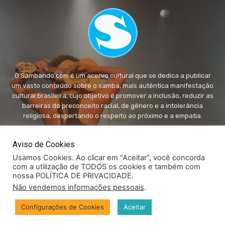
O Sambando.com é um acervo cultural que se dedica a publicar
um vasto conteúdo sobre o samba, mais autêntica manifestação
cultural brasileira, cujo objetivo é promover a inclusão, reduzir as
barreiras do preconceito racial, de gênero e a intolerância
religiosa, despertando o respeito ao próximo e a empatia.
FALE conosco:
fale@sambando.com
Aviso de Cookies
Usamos Cookies. Ao clicar em “Aceitar”, você concorda
com a utilização de TODOS os cookies e também com
nossa POLÍTICA DE PRIVACIDADE.
Não vendemos informações pessoais
.
© Copyright - Sambando.com - Todos os direitos autorais
Configurações de Cookies
Aceitar
reservados.
Privacidade
Canal Fale