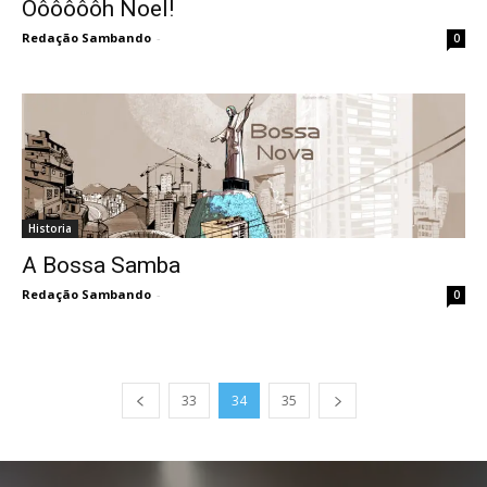
Ôôôôôôh Noel!
Redação Sambando
-
0
Historia
A Bossa Samba
Redação Sambando
-
0
33
34
35