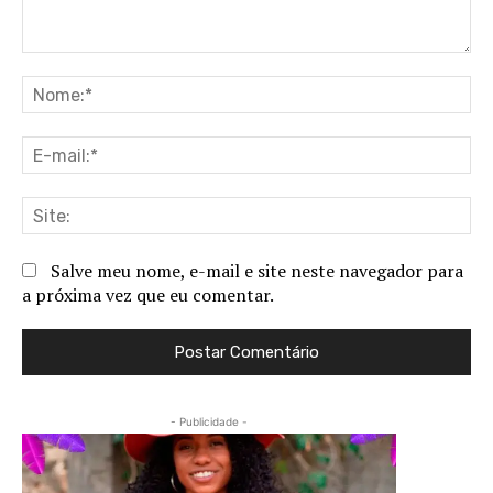
Comentário:
No
E-
ma
Sit
Salve meu nome, e-mail e site neste navegador para
a próxima vez que eu comentar.
- Publicidade -