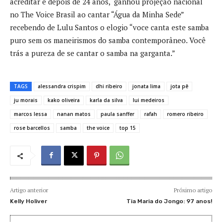
acreditar e depois de 24 anos, ganhou projeção nacional
no The Voice Brasil ao cantar “Água da Minha Sede”
recebendo de Lulu Santos o elogio “voce canta este samba
puro sem os maneirismos do samba contemporâneo. Você
trás a pureza de se cantar o samba na garganta.”
TAGS
alessandra crispim
dhi ribeiro
jonata lima
jota pê
ju morais
kako oliveira
karla da silva
lui medeiros
marcos lessa
nanan matos
paula sanffer
rafah
romero ribeiro
rose barcellos
samba
the voice
top 15
Artigo anterior
Próximo artigo
Kelly Holiver
Tia Maria do Jongo: 97 anos!