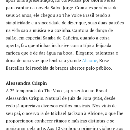
após uma apresentação, foi convidada por Glória Perez
para cantar na novela Salve Jorge. Com a experiência de
seus 54 anos, ele chegou ao The Voice Brasil tendo a
simplicidade e a sinceridade de dizer que, suas duas paixões
na vida são a música e a cozinha. Cantora de dança de
salão, em especial Samba de Gafieira, quando a coisa
aperta, faz quentinhas inclusive com a típica feijoada
carioca que é de dar água na boca. Elegante, talentosa e
dona de uma voz que lembra a grande
Alcione
, Rose
Barcellos foi recebida de braços abertos pelo público.
Alessandra Crispin
A 2ª temporada do The Voice, apresentou ao Brasil
Alessandra Crispin. Natural de Juiz de Fora (MG), desde
cedo já apreciava diversos estilos musicais. Nos vinis de
seu pai, o acervo ia de Michael Jackson à Alcione, o que lhe
proporcionou conhecer ritmos e músicas distintas e se
apaixonar pela arte. Aos 12 ganhou o primeiro violão e aos