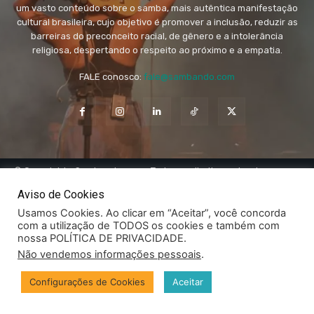
um vasto conteúdo sobre o samba, mais autêntica manifestação
cultural brasileira, cujo objetivo é promover a inclusão, reduzir as
barreiras do preconceito racial, de gênero e a intolerância
religiosa, despertando o respeito ao próximo e a empatia.
FALE conosco:
fale@sambando.com
© Copyright - Sambando.com - Todos os direitos autorais
reservados.
Aviso de Cookies
Privacidade
Canal Fale
Usamos Cookies. Ao clicar em “Aceitar”, você concorda
com a utilização de TODOS os cookies e também com
nossa POLÍTICA DE PRIVACIDADE.
Não vendemos informações pessoais
.
Configurações de Cookies
Aceitar