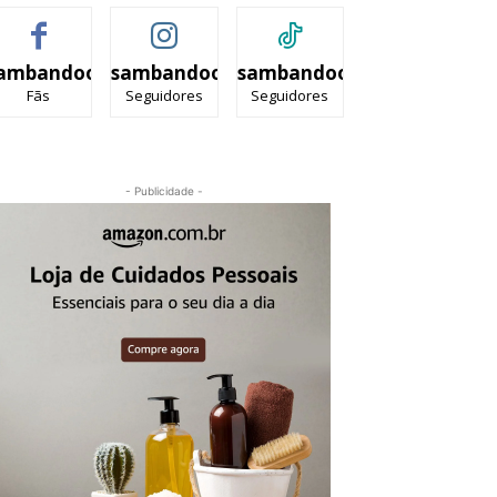
ambandooficial
sambandooficial
sambandooficial
Fãs
Seguidores
Seguidores
- Publicidade -