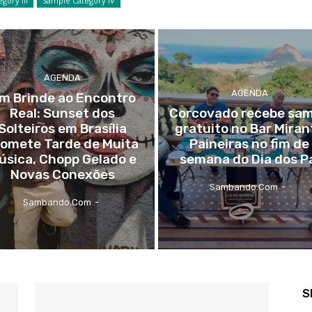
gory III
Sample Category IV
AGENDA
AGENDA
m Brinde ao Encontro
Real: Sunset dos
Corcovado recebe sa
Solteiros em Brasília
gratuito no Bar Miran
romete Tarde de Muita
Paineiras no fim de
úsica, Chopp Gelado e
semana do Dia dos P
Novas Conexões
Sambando.com
-
Sambando.com
-
S