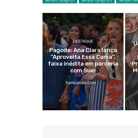
Sample Category I
Sample Category II
Sample Cate
DESTAQUE
U
Pagode: Ana Clara lança
“Aproveita Essa Cama”,
faixa inédita em parceria
P
com Suel
M
Sambando.com
-