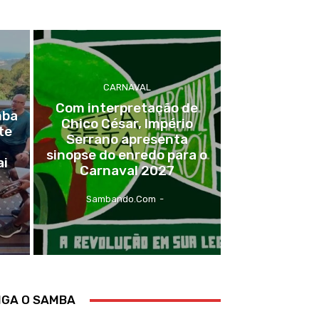
CARNAVAL
Com interpretação de
mba
Chico César, Império
te
Serrano apresenta
sinopse do enredo para o
ai
Carnaval 2027
Sambando.com
-
IGA O SAMBA