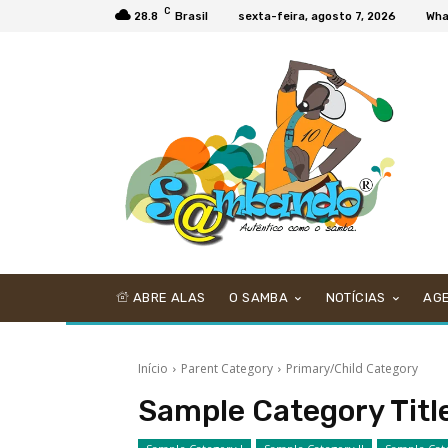
C
28.8
Brasil
sexta-feira, agosto 7, 2026
Wha
ABRE ALAS
O SAMBA
NOTÍCIAS
AG
Início
Parent Category
Primary/Child Category
Sample Category Titl