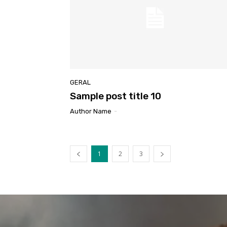
GERAL
Sample post title 10
Author Name
-
1
2
3