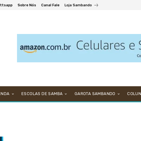
ttsapp
Sobre Nós
Canal Fale
Loja Sambando
ENDA
ESCOLAS DE SAMBA
GAROTA SAMBANDO
COLU