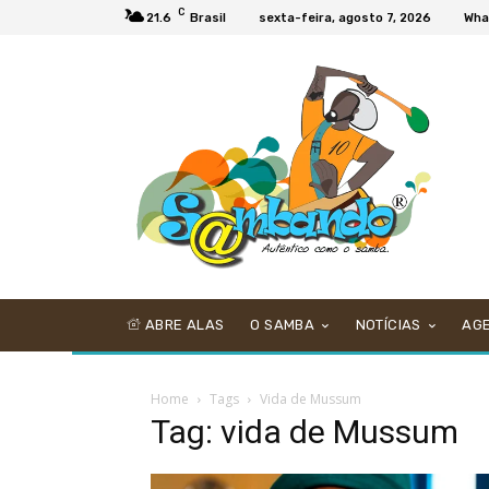
C
21.6
Brasil
sexta-feira, agosto 7, 2026
Wha
ABRE ALAS
O SAMBA
NOTÍCIAS
AG
Home
Tags
Vida de Mussum
Tag: vida de Mussum