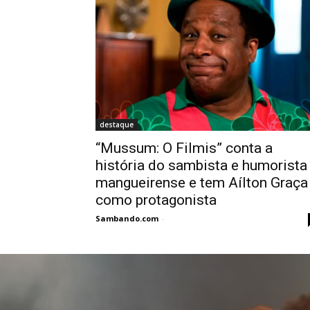
destaque
“Mussum: O Filmis” conta a
história do sambista e humorista
mangueirense e tem Aílton Graça
como protagonista
Sambando.com
-