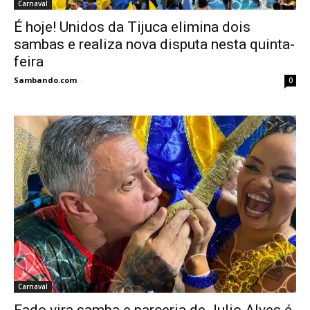
Carnaval
É hoje! Unidos da Tijuca elimina dois
sambas e realiza nova disputa nesta quinta-
feira
Sambando.com
-
0
Carnaval
Fado vira samba e parceria de Julio Alves é