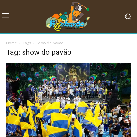
Home
Tags
Show do pavão
Tag: show do pavão