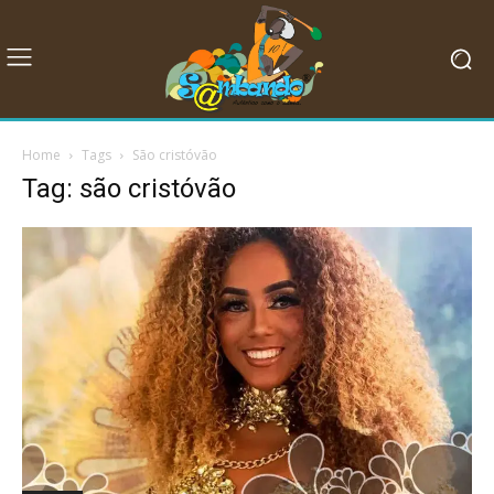
Home
Tags
São cristóvão
Tag: são cristóvão