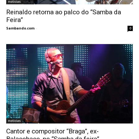
noticias
Reinaldo retorna ao palco do “Samba da
Feira”
Sambando.com
-
0
noticias
Cantor e compositor “Braga”, ex-
Balacobaco, no “Samba da feira”