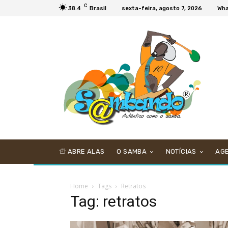
C
38.4
Brasil
sexta-feira, agosto 7, 2026
Wha
ABRE ALAS
O SAMBA
NOTÍCIAS
AG
Home
Tags
Retratos
Tag: retratos