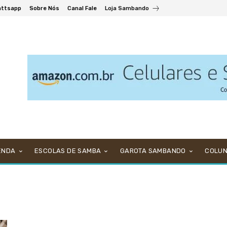
ttsapp
Sobre Nós
Canal Fale
Loja Sambando
ENDA
ESCOLAS DE SAMBA
GAROTA SAMBANDO
COLU