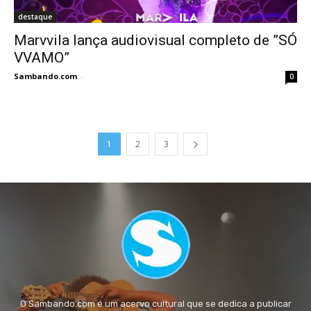
destaque
Marvvila lança audiovisual completo de ”SÓ
VVAMO”
Sambando.com
-
0
1
2
3
O Sambando.com é um acervo cultural que se dedica a publicar